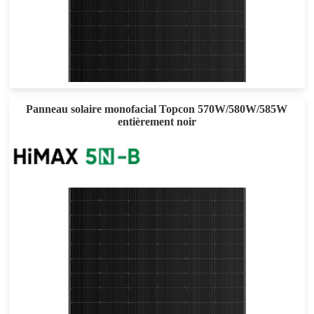
605-635W
Eff max : 22.72%
Garantie d'alimentation de 25 ans
Panneau solaire monofacial Topcon 570W/580W/585W
entièrement noir