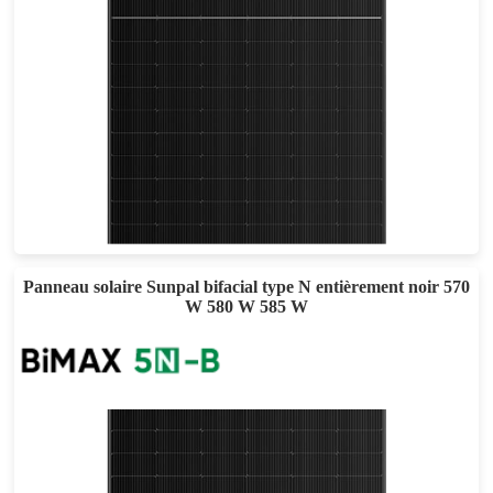
605-635W
Eff max : 22.72%
Garantie d'alimentation de 30 ans
Panneau solaire Sunpal bifacial type N entièrement noir 570
W 580 W 585 W