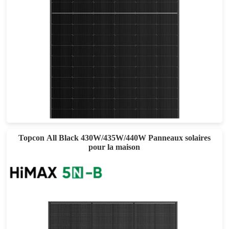
555-585W
Eff max : 22.64%
Garantie d'alimentation de 25 ans
Topcon All Black 430W/435W/440W Panneaux solaires
pour la maison