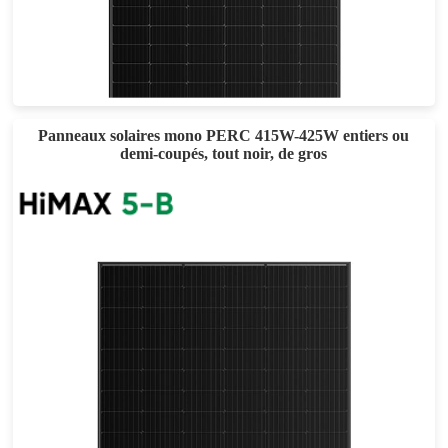
545-560W
Eff max : 21.67%
Garantie d'alimentation de 25 ans
Panneaux solaires mono PERC 415W-425W entiers ou
demi-coupés, tout noir, de gros