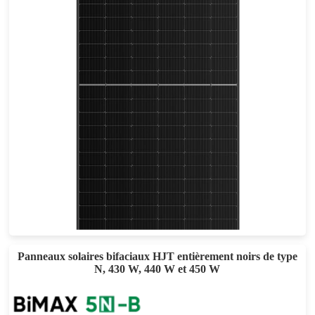
440-465W
Eff max : 21.4%
Garantie d'alimentation de 25 ans
Panneaux solaires bifaciaux HJT entièrement noirs de type
N, 430 W, 440 W et 450 W