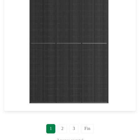
410-440W
Eff max : 22.53%
Garantie d'alimentation de 25 ans
1
2
3
Fin