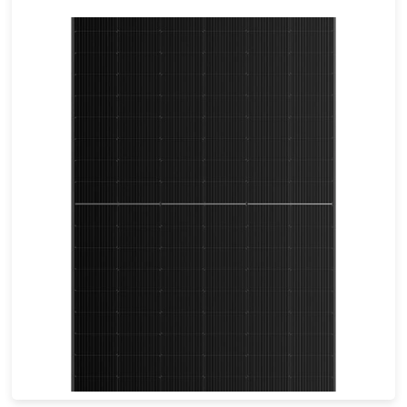
665-695W
Eff max : 22.38%
Garantie d'alimentation de 25 ans