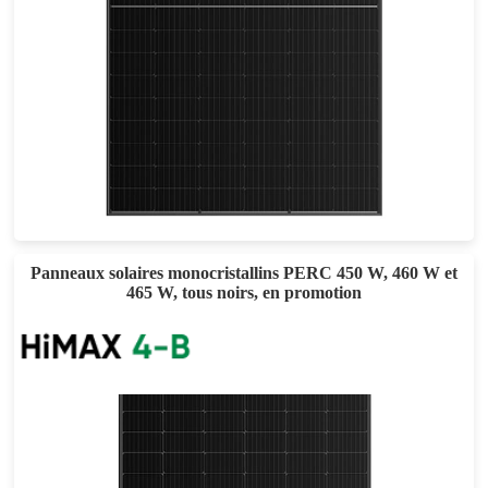
405-425W
Eff max : 21.76%
Garantie d'alimentation de 25 ans
Panneaux solaires monocristallins PERC 450 W, 460 W et
465 W, tous noirs, en promotion