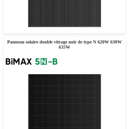
430-450W
Eff max : 23.04%
Garantie d'alimentation de 25 ans
Panneau solaire double vitrage noir de type N 620W 630W
635W