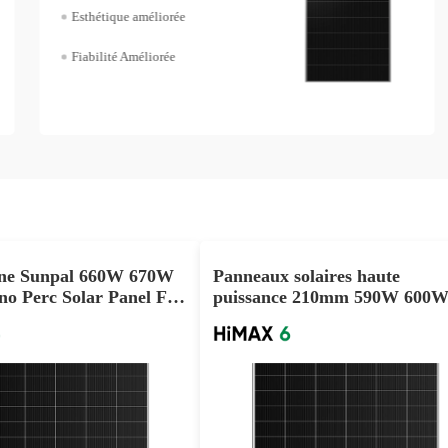
Esthétique améliorée
Fiabilité Améliorée
sine Sunpal 660W 670W
Panneaux solaires haute
o Perc Solar Panel For
puissance 210mm 590W 600
se
610W pour usage commercial