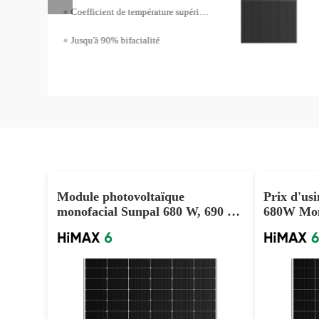
Coefficient de température supérieur
Jusqu'à 90% bifacialité
Module photovoltaïque
Prix d'u
monofacial Sunpal 680 W, 690 W,
680W Mon
700 W, PERC, prix de gros, pour
Project U
projet