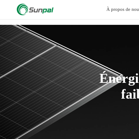
a
À propos de nou
Énergi
fai