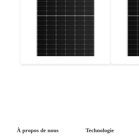
675-700W
Eff max : 22.54%
Warrabty : 25 ans de garantie
Warr
À propos de nous
Technologie