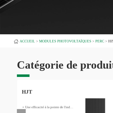
ACCUEIL
MODULES PHOTOVOLTAÏQUES
PERC
HI
Catégorie de produi
HJT
Une efficacité à la pointe de l'industrie