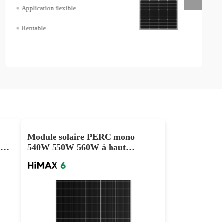
Application flexible
Rentable
Module solaire PERC mono
W
540W 550W 560W à haut
rendement et demi-coupe