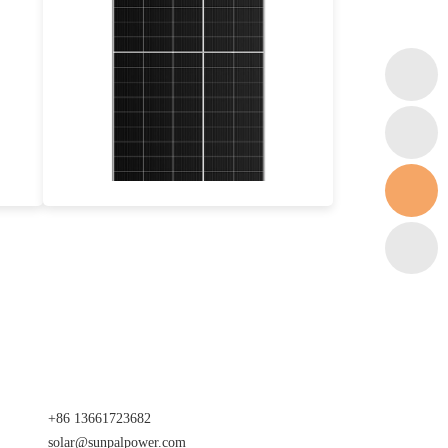
535-560W
Eff max : 21.44%
Garantie d'alimentation de 25 ans
+86 13661723682
solar@sunpalpower.com