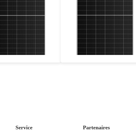
660-685W
585-610W
Eff max : 22.06%
Eff. max. : 21.40%
abty : 25 ans de garantie
Garantie d'alimentation de 25 ans
Service
Partenaires