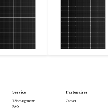
585-610W
675-700W
Eff. max. : 21.40%
Eff max : 22.54%
ie d'alimentation de 25 ans
Warrabty : 25 ans de garantie
Service
Partenaires
Téléchargements
Contact
FAQ