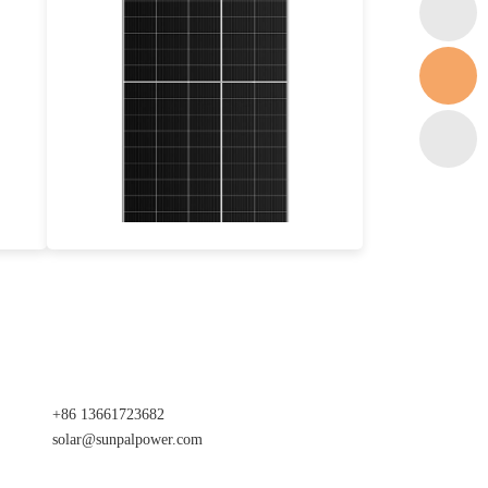
535-560W
Eff max : 21.44%
Garantie d'alimentation de 25 ans
+86 13661723682
solar@sunpalpower.com