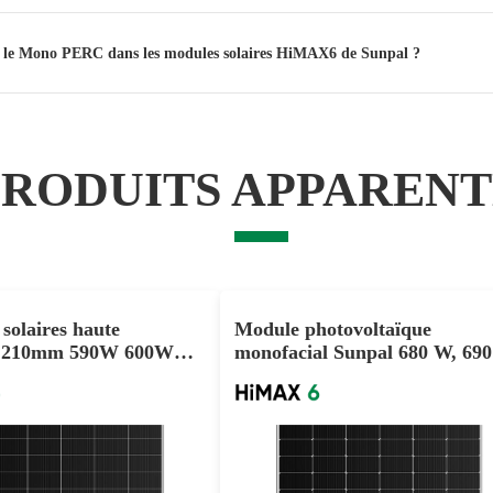
 par le Mono PERC dans les modules solaires HiMAX6 de Sunpal ?
PRODUITS APPARENT
solaires haute
Module photovoltaïque
e 210mm 590W 600W
monofacial Sunpal 680 W, 690
r usage commercial
700 W, PERC, prix de gros, p
projet