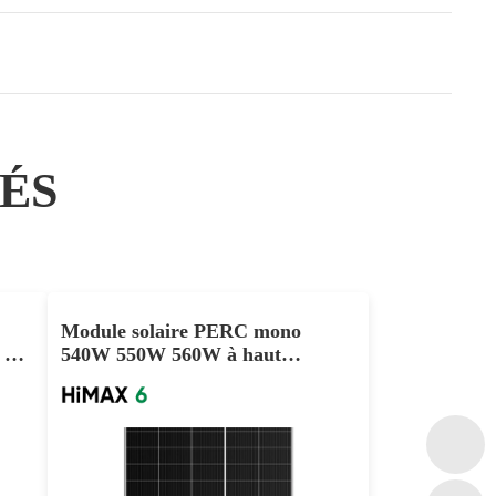
ÉS
Module solaire PERC mono
 W,
540W 550W 560W à haut
our
rendement et demi-coupe