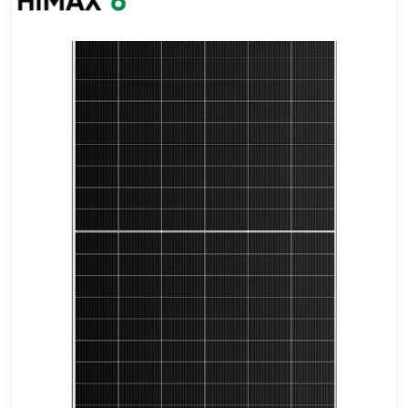
660-685W
Eficacia máxima: 22,06%
Garantía: 25 años