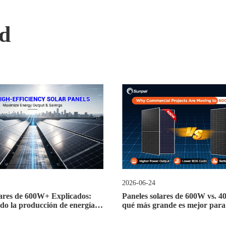
ad
2026-07-07
initiva de Baterías de Litio
Cálculo de la Eficiencia de los
a Energía Solar:
Solares: Fórmula, Métodos y 
ando el Máximo Rendimiento
para un Rendimiento Óptimo
vidad