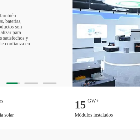
 También
, baterías,
oductos son
alizar para
s satisfechos y
de confianza en
os
GW+
15
a solar
Módulos instalados