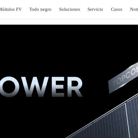
Módulos FV
Todo negro
Soluciones
Servicio
Casos
Noti