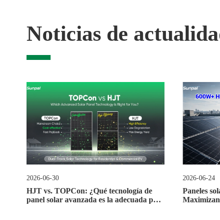
Noticias de actualid
2026-07-21
2026-07-15
te
LiFePO4 vs. Plomo-Ácido: Por qué el
La Guía Def
fosfato de hierro y litio es la opción
de 48V par
superior para baterías solares
Desbloque
y la Longe