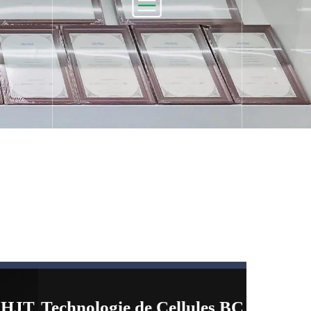
ent :
Les entrepôts d'outre-mer de
 solaire
Rotterdam et de Schwelm garantissent
ba.
une livraison efficace.
e HJT
Technologie de Cellules BC