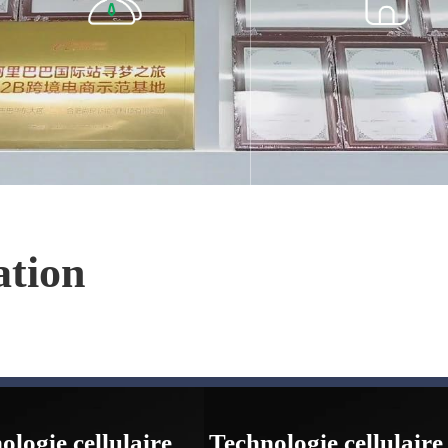
L'équipe de Sunpal, forte de plus de
650 experts professionnels, propose
Satisfaction garantie du cli
des services personnalisés pour
Sunpal a 11 magasins d'énergie
répondre à vos besoins.
notés 5 étoiles sur Aliba
ation
ologie cellulaire
Technologie cellulair