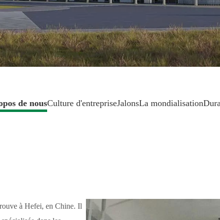
opos de nous
Culture d'entreprise
Jalons
La mondialisation
Dura
rouve à Hefei, en Chine. Il