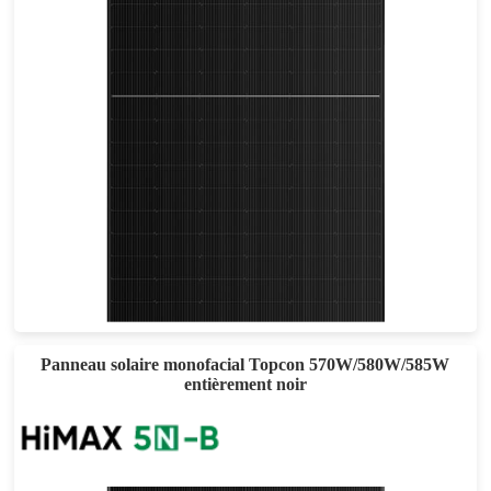
460-490W
Eff max : 22.62%
Garantie d'alimentation de 25 ans
Panneau solaire monofacial Topcon 570W/580W/585W
entièrement noir