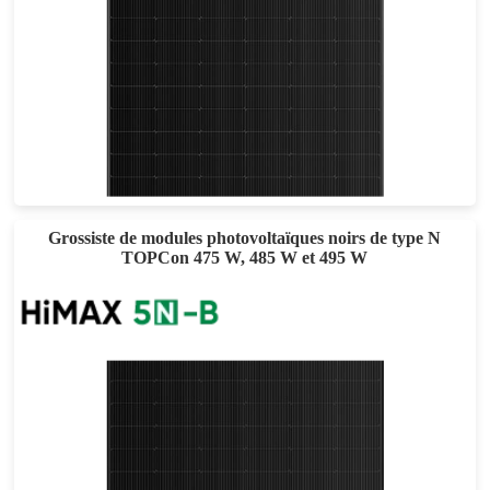
605-635W
Eff max : 22.72%
Garantie d'alimentation de 25 ans
Grossiste de modules photovoltaïques noirs de type N
TOPCon 475 W, 485 W et 495 W