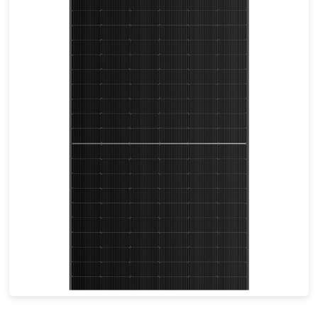
555-585W
Eff max : 22.64%
Garantie d'alimentation de 25 ans