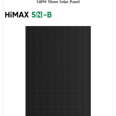
540W Mono Solar Panel
505-535W