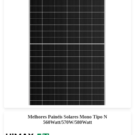
465-495W
Esforço máximo: 22,85%
Garantia de energia de 30 anos
Melhores Painéis Solares Mono Tipo N
560Watt/570W/580Watt