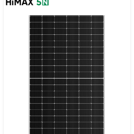
560-580W
Esforço máximo: 22.45%