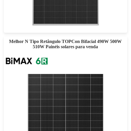
440-460W
Esforço máximo: 23.36%
Garantia de energia de 30 anos
Melhor N Tipo Retângulo TOPCon Bifacial 490W 500W
510W Painéis solares para venda