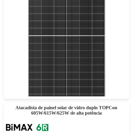
610-630W
Potência máxima: 23,31 TP3T
Garantia de Materiais de 25 anos, Garantia de Potência de 30 anos
Atacadista de painel solar de vidro duplo TOPCon
605W/615W/625W de alta potência