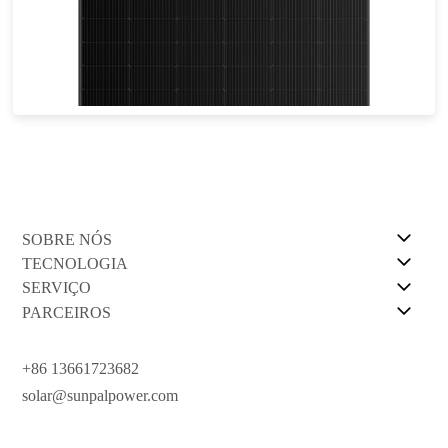
665-695W
Esforço máximo: 22.38%
Garantia de energia de 25 anos
SOBRE NÓS
TECNOLOGIA
SERVIÇO
PARCEIROS
+86 13661723682
solar@sunpalpower.com