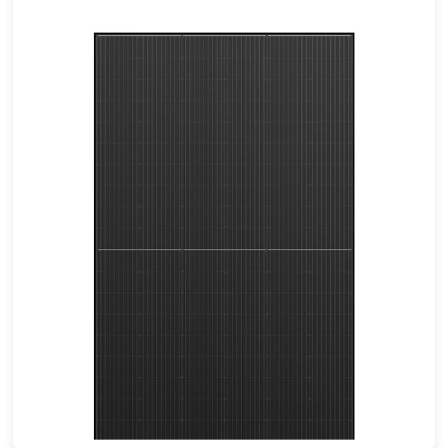
580-605W
Esforço máximo: 21.38%
Garantia de energia de 25 anos