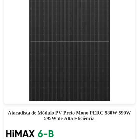
655-685W
Esforço máximo: 22.06%
Garantia de energia de 25 anos
Atacadista de Módulo PV Preto Mono PERC 580W 590W
595W de Alta Eficiência