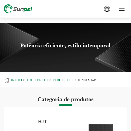
a
Potência eficiente, estilo intemporal
INÍCIO
TUDO PRETO
PERC PRETO
HIMAX 6-B
Categoria de produtos
HJT