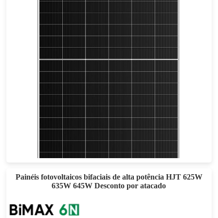
720-750W
Potência máxima: 24,11 TP3T
Garantia de Materiais de 25 anos, Garantia de Potência de 30 anos
Painéis fotovoltaicos bifaciais de alta potência HJT 625W
635W 645W Desconto por atacado