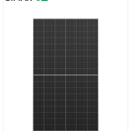
500-520W
Eficácia máxima: 23,4%
Garantia de energia de 30 anos