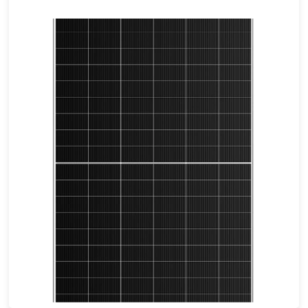
695-715W
Eficácia máxima: 23.02%
Garantia de energia de 30 anos