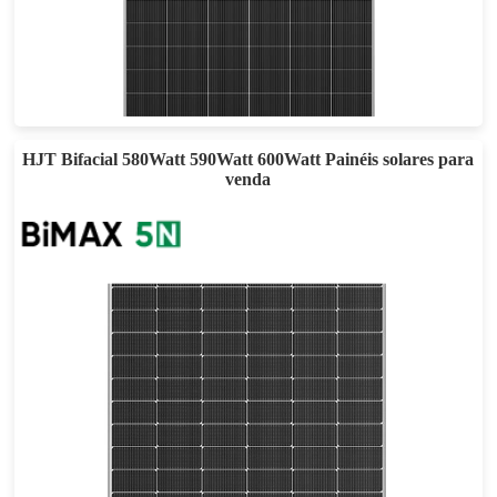
615-635W
Esforço máximo: 23.51%
Garantia de energia de 30 anos
HJT Bifacial 580Watt 590Watt 600Watt Painéis solares para
venda