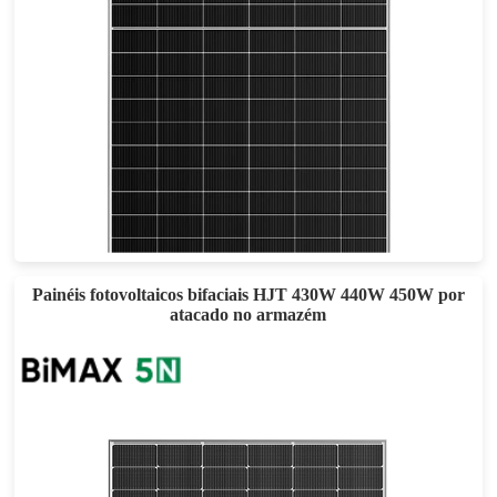
480- 500W
Eficácia máxima: 23.08%
Garantia de energia de 30 anos
Painéis fotovoltaicos bifaciais HJT 430W 440W 450W por
atacado no armazém