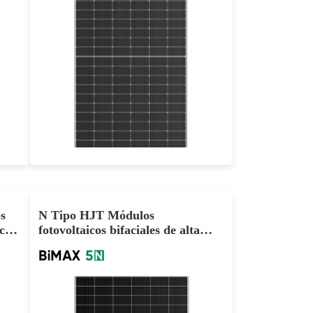
580-600W
Eficacia máxima: 23,22%
Garantía de potencia de 30 años
s
N Tipo HJT Módulos
rco
fotovoltaicos bifaciales de alta
W
eficiencia 480W 490W 500W
Fabricante