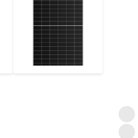
480- 500W
Eficacia máxima: 23,08%
Garantía de potencia de 30 años