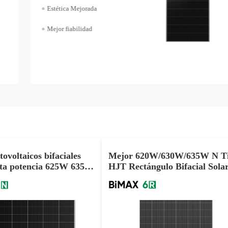
Estética Mejorada
Mejor fiabilidad
tovoltaicos bifaciales
Mejor 620W/630W/635W N T
lta potencia 625W 635W
HJT Rectángulo Bifacial Sola
cuento por volumen
Para La Venta