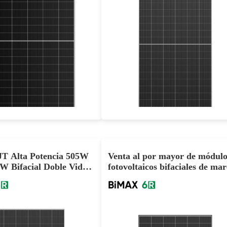
615-635W
695-715W
Eficacia máxima: 23,51%
icacia máxima: 23,02%
Garantía de potencia de 30 años
tía de potencia de 30 años
JT Alta Potencia 505W
Venta al por mayor de módulo
 Bifacial Doble Vidrio
fotovoltaicos bifaciales de ma
ar Proveedor
negro tipo N HJT 440W 450
460W