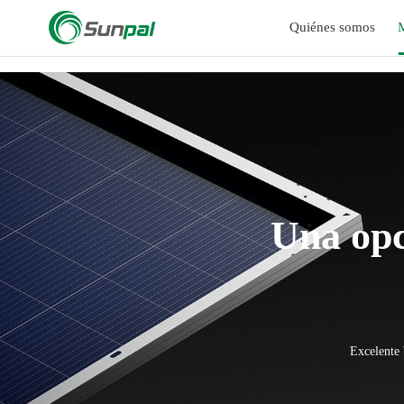
a
Quiénes somos
Una opc
Excelente 