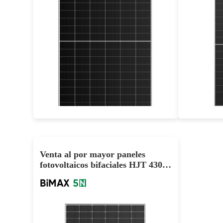
695-715W
E
Eficacia máxima: 23,02%
Garan
Garantía de potencia de 30 años
Venta al por mayor paneles
fotovoltaicos bifaciales HJT 430W
440W 450W en almacén