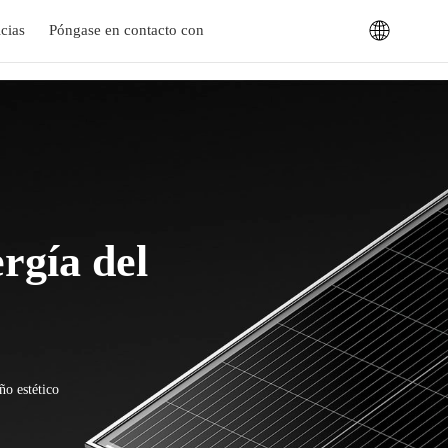
cias
Póngase en contacto con
rgía del
ño estético