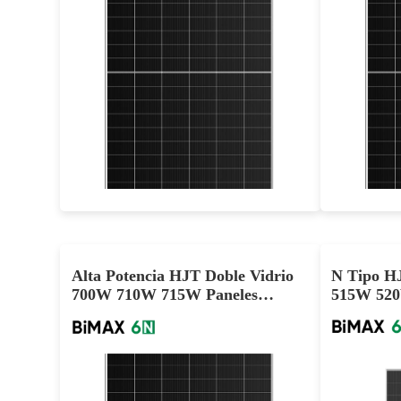
720-750W
Potencia máxima: 24,11 TP3T
Ef
Garantía de materiales de 25 años, garantía de energía de 30 años
Garan
Alta Potencia HJT Doble Vidrio
N Tipo H
700W 710W 715W Paneles
515W 520W
Solares
Panel Sol