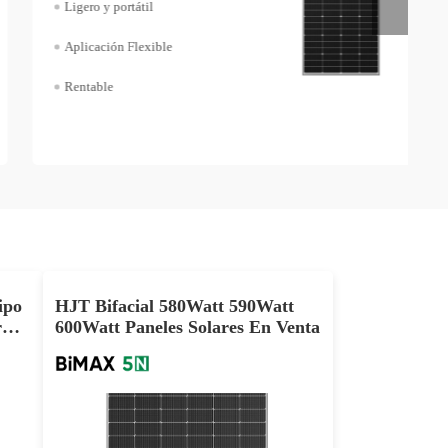
Ligero y portátil
Aplicación Flexible
Rentable
ipo
HJT Bifacial 580Watt 590Watt
r
600Watt Paneles Solares En Venta