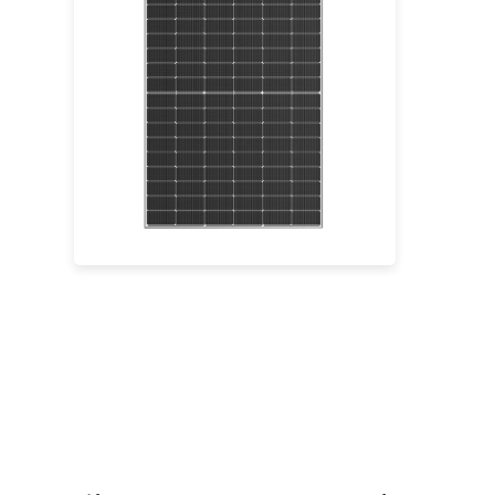
430- 450W
Eficacia máxima: 23,04%
Garantía de potencia de 30 años