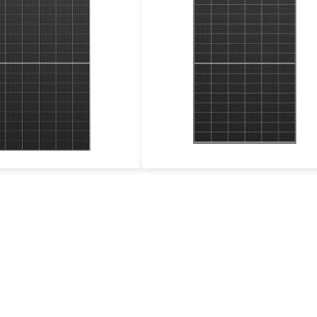
500-520W
440- 460W
ficacia máxima: 23,4%
Eficacia máxima: 23,02%
tía de potencia de 30 años
Garantía de potencia de 30 años