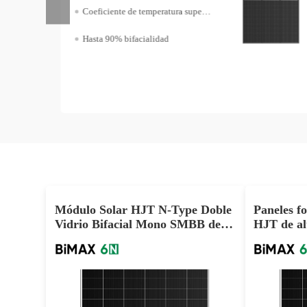
Coeficiente de temperatura superior
Hasta 90% bifacialidad
Módulo Solar HJT N-Type Doble
Paneles fo
Vidrio Bifacial Mono SMBB de
HJT de a
730W, 740W, 750W
645W Des