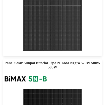
410-440W
Eficacia máxima: 22,53%
Garantía de potencia de 30 años
Panel Solar Sunpal Bifacial Tipo N Todo Negro 570W 580W
585W