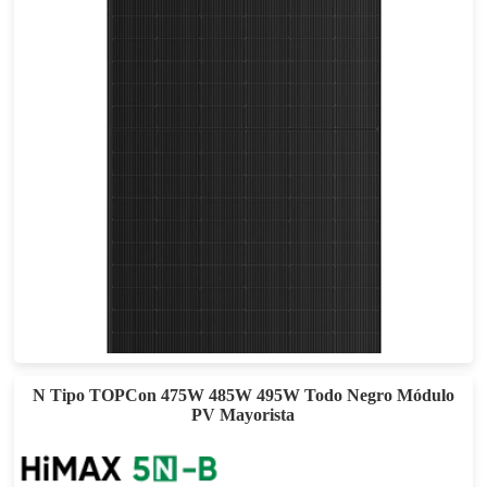
505-535W
Eficacia máxima: 22,53%
Garantía de potencia de 25 años
N Tipo TOPCon 475W 485W 495W Todo Negro Módulo
PV Mayorista