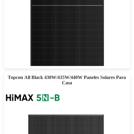
460-490W
Eficacia máxima: 22,62%
Garantía de potencia de 30 años
Topcon All Black 430W/435W/440W Paneles Solares Para
Casa