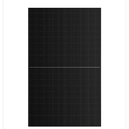
460-490W
Eficacia máxima: 22,62%
Garantía de potencia de 25 años