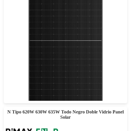
555-585W
Eficacia máxima: 22,64%
Garantía de potencia de 30 años
N Tipo 620W 630W 635W Todo Negro Doble Vidrio Panel
Solar