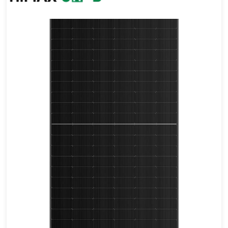
555-585W
Eficacia máxima: 22,64%
Garantía de potencia de 25 años