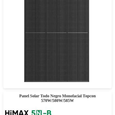
410-440W
Eficacia máxima: 22,53%
Garantía de potencia de 25 años
Panel Solar Todo Negro Monofacial Topcon
570W/580W/585W