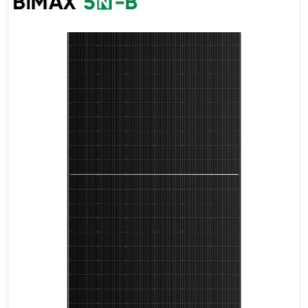
605-635W
Eficacia máxima: 22,72%
Garantía de potencia de 30 años