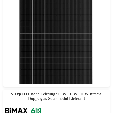
695-715W
Max Eff: 23.02%
30 Jahre Leistungsgarantie
N Typ HJT hohe Leistung 505W 515W 520W Bifacial
Doppelglas-Solarmodul Lieferant