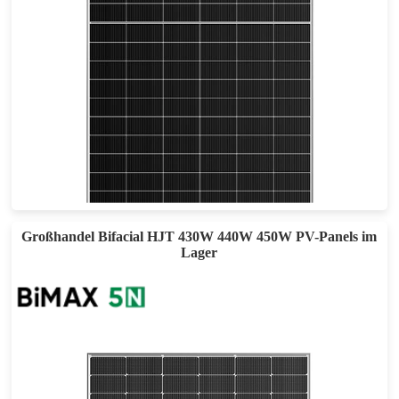
480- 500W
Max Eff: 23.08%
30 Jahre Leistungsgarantie
Großhandel Bifacial HJT 430W 440W 450W PV-Panels im
Lager