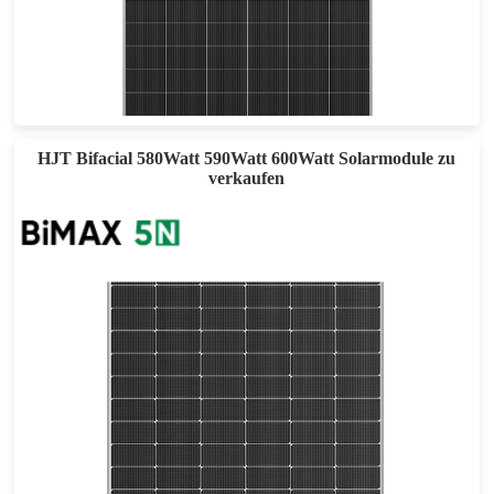
615-635W
Maximale Leistung: 23.51%
30 Jahre Leistungsgarantie
HJT Bifacial 580Watt 590Watt 600Watt Solarmodule zu
verkaufen