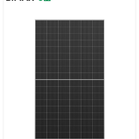
500-520W
Maximaler Wirkungsgrad: 23,4%
30 Jahre Leistungsgarantie