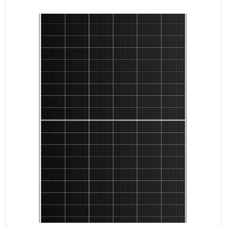
695-715W
Max Eff: 23.02%
30 Jahre Leistungsgarantie