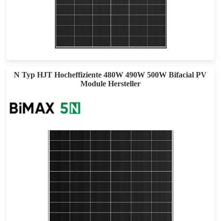
440- 460W
Max Eff: 23.02%
30 Jahre Leistungsgarantie
N Typ HJT Hocheffiziente 480W 490W 500W Bifacial PV
Module Hersteller