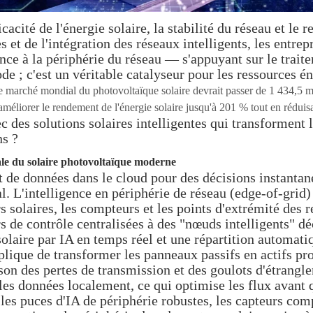
ité de l'énergie solaire, la stabilité du réseau et le r
 et de l'intégration des réseaux intelligents, les entre
ence à la périphérie du réseau — s'appuyant sur le traite
e ; c'est un véritable catalyseur pour les ressources én
e marché mondial du photovoltaïque solaire devrait passer de 1 434,5 mil
améliorer le rendement de l'énergie solaire jusqu'à 201 % tout en rédui
 des solutions solaires intelligentes qui transforment l
ns ?
sale du solaire photovoltaïque moderne
t de données dans le cloud pour des décisions instantané
 L'intelligence en périphérie de réseau (edge-of-grid)
 solaires, les compteurs et les points d'extrémité des 
s de contrôle centralisées à des "nœuds intelligents" d
olaire par IA en temps réel et une répartition automati
plique de transformer les panneaux passifs en actifs proa
aison des pertes de transmission et des goulots d'étrangl
les données localement, ce qui optimise les flux avant qu
 les puces d'IA de périphérie robustes, les capteurs com