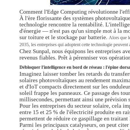
Comment l'Edge Computing révolutionne l'efficac
À l'ère florissante des systèmes photovoltaïques
technologie rencontre la rentabilité. L'intellig
d'énergie — n'est pas qu'un simple mot à la mod
sur toiture et le stockage par batterie.
Alors que l
2035, les entreprises qui adoptent cette technologie peuvent 
Chez Sunpal, nous équipons les entreprises avec
revenus fiables. Prêt à pérenniser vos opératio
Débloquer l'intelligence en bord de réseau : l'épine dor
Imaginez laisser tomber les retards du transfer
solaires photovoltaïques au rendement maximal.
et d'IoT compacts directement sur les onduleurs
soleil frappe les panneaux. Ce passage des tour
millisecondes, permettant ainsi une prévision s
Pour les entreprises du secteur solaire, cela im
entre 15 et 25 % de l'électricité produite en r
permettent de réduire ce gaspillage en traitant 
Parmi les principaux catalyseurs, on peut citer