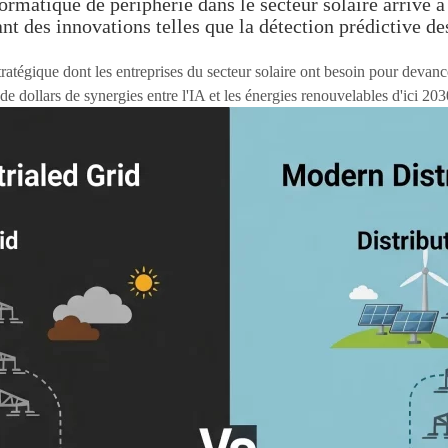
formatique de périphérie dans le secteur solaire arrive 
t des innovations telles que la détection prédictive des
stratégique dont les entreprises du secteur solaire ont besoin pour devan
de dollars de synergies entre l'IA et les énergies renouvelables d'ici 203