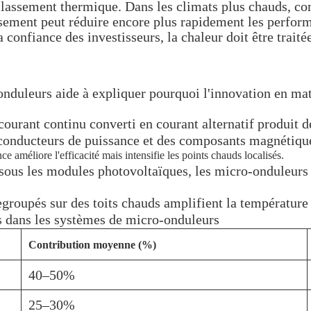
classement thermique. Dans les climats plus chauds, 
ement peut réduire encore plus rapidement les performa
a confiance des investisseurs, la chaleur doit être trai
duleurs aide à expliquer pourquoi l'innovation en mati
ourant continu converti en courant alternatif produit de
i-conducteurs de puissance et des composants magnétiqu
améliore l'efficacité mais intensifie les points chauds localisés.
ous les modules photovoltaïques, les micro-onduleurs s
egroupés sur des toits chauds amplifient la températur
 dans les systèmes de micro-onduleurs
Contribution moyenne (%)
40–50%
25–30%