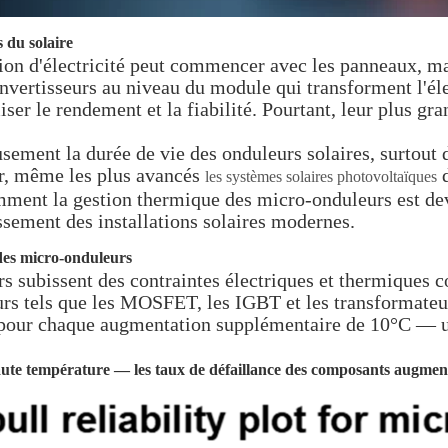
 du solaire
tion d'électricité peut commencer avec les panneaux, m
nvertisseurs au niveau du module qui transforment l'élec
r le rendement et la fiabilité. Pourtant, leur plus grand
sement la durée de vie des onduleurs solaires, surtout d
ur, même les plus avancés
d
les systèmes solaires photovoltaïques
omment la gestion thermique des micro-onduleurs est dev
tissement des installations solaires modernes.
 des micro-onduleurs
s subissent des contraintes électriques et thermiques 
rs tels que les MOSFET, les IGBT et les transformateu
r pour chaque augmentation supplémentaire de 10°C — u
 haute température — les taux de défaillance des composants augme