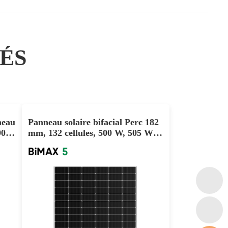
ÉS
neau
Panneau solaire bifacial Perc 182
590W
mm, 132 cellules, 500 W, 505 W,
510 W, double vitrage, prix
d'usine