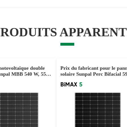
PRODUITS APPARENT
otovoltaïque double
Prix du fabricant pour le pan
unpal MBB 540 W, 550
solaire Sunpal Perc Bifacial 
 à bon prix pour projet
600W 605W