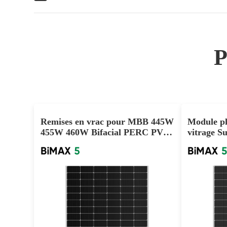
Remises en vrac pour MBB 445W
Module ph
455W 460W Bifacial PERC PV
vitrage S
Panels
W, 560 W,