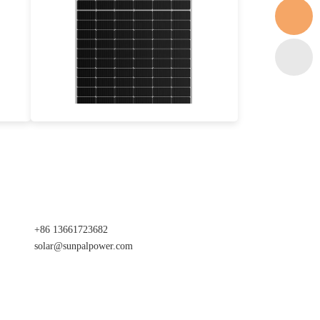
485-510W
Eff max : 21.48%
Garantie d'alimentation de 30 ans
+86 13661723682
solar@sunpalpower.com