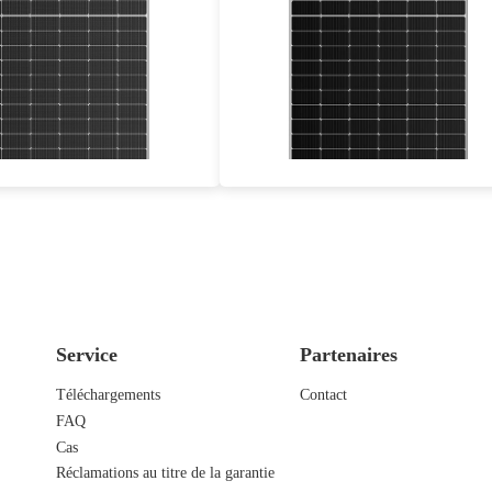
540-560W
575-605W
Eff max : 21.67%
Eff max : 21.65%
ie d'alimentation de 30 ans
Garantie d'alimentation de 30 ans
Service
Partenaires
Téléchargements
Contact
FAQ
Cas
Réclamations au titre de la garantie