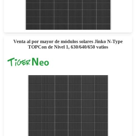
710-735W
Potencia máxima: 23,661 TP3T
Garantía de Producto de 12 años y Garantía de Potencia Lineal de 30 años
Venta al por mayor de módulos solares Jinko N-Type
TOPCon de Nivel 1, 630/640/650 vatios