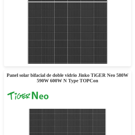
625-650W
Potencia máxima: 24,061 TP3T
Garantía de Producto de 12 años y Garantía de Potencia Lineal de 30 años
Panel solar bifacial de doble vidrio Jinko TiGER Neo 580W
590W 600W N Type TOPCon