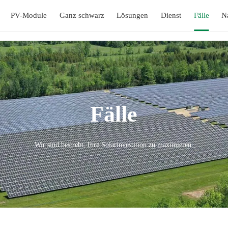
PV-Module
Ganz schwarz
Lösungen
Dienst
Fälle
N
Fälle
Wir sind bestrebt, Ihre Solarinvestition zu maximieren.