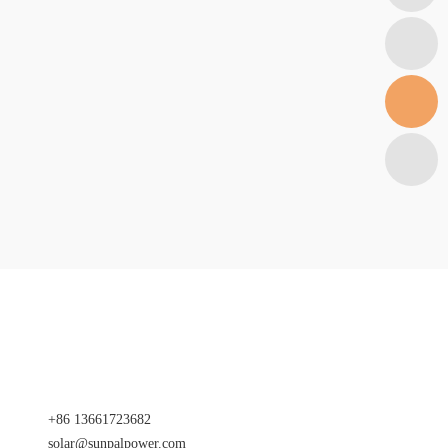
+86 13661723682
solar@sunpalpower.com