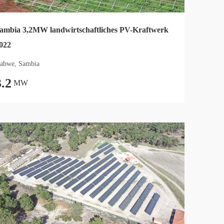
ambia 3,2MW landwirtschaftliches PV-Kraftwerk
022
abwe, Sambia
3.2
MW