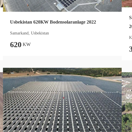
S
Usbekistan 620KW Bodensolaranlage 2022
2
Samarkand, Usbekistan
K
620
KW