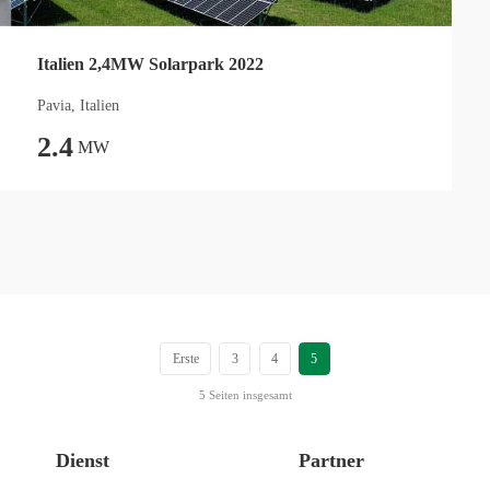
Italien 2,4MW Solarpark 2022
Pavia, Italien
2.4
MW
Erste
3
4
5
5 Seiten insgesamt
Dienst
Partner