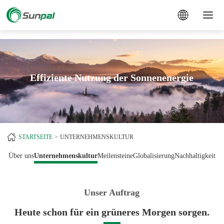
a
Effiziente Nutzung der Sonnenenergie
STARTSEITE
UNTERNEHMENSKULTUR
Über uns
Unternehmenskultur
Meilensteine
Globalisierung
Nachhaltigkeit
Unser Auftrag
Heute schon für ein grüneres Morgen sorgen.