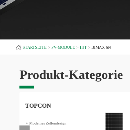
STARTSEITE
PV-MODULE
HJT
BIMAX 6N
Produkt-Kategorie
HJT
Branchenführende Effizienz