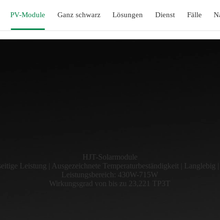
PV-Module
Ganz schwarz
Lösungen
Dienst
Fälle
N
HJT-Solarmodule
itige Leistung | Ausgezeichnete Temperaturbeständigkeit | Langlebig 
Leistungsbereich: 430W-715W
Wirkungsgrad von bis zu 23,221 TP3T