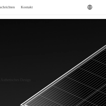
achrichten
Kontakt
| Ästhetisches Design