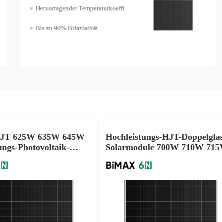
Verbesserte Ästhetik
Bessere Zuverlässigkeit
 HJT 625W 635W 645W
Hochleistungs-HJT-Doppelgla
ungs-Photovoltaik-
Solarmodule 700W 710W 71
ulk Discount