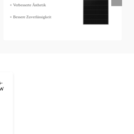
Flexible Anwendung
Kostengünstig
s-
5W