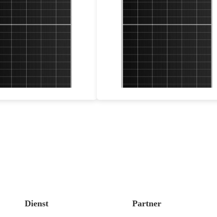
695-715W
695-715W
Max Eff: 23.02%
Max Eff: 23.02%
Jahre Leistungsgarantie
30 Jahre Leistungsgarantie
Dienst
Partner