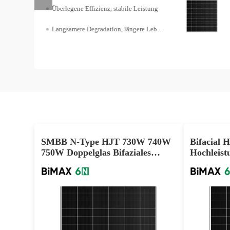
Hervorragender Temperaturkoeffizient
Bis zu 90% Bifazialität
SMBB N-Type HJT 730W 740W
Bifacial
750W Doppelglas Bifaziales
Hochleist
Mono-Solarmodul
Paneele B