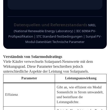
Datenquellen und Referenzstandards
NREL
(National Renewable Energy Laboratory) | IEC 60904 PV-
Prüfspezifikation | STC Standard-Testbedingungen | Sunpal PV-
Modul-Datenblatt Technische Parameter
Verständnis von Solarmodulratings
Viele Käufer verwechseln Solarpanel-Nennwerte mit dem
Wirkungsgrad. Diese Parameter beschreiben jedoch
unterschiedliche Aspekte der Leistung von Solarpanels.
Parameter
Leistungsauswirkung
Gibt an, wie effizient ein Modul
Sonnenlicht in Strom umwandelt,
Effizienz
und beeinflusst die
Leistungsdichte.