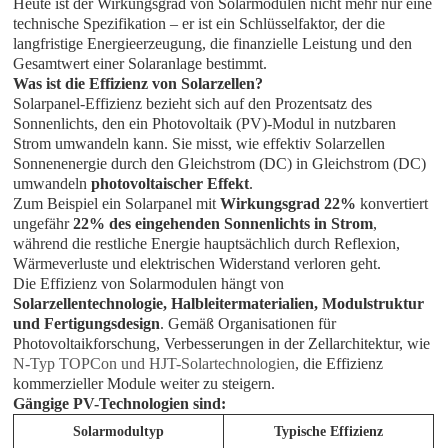
Heute ist der Wirkungsgrad von Solarmodulen nicht mehr nur eine
technische Spezifikation – er ist ein Schlüsselfaktor, der die
langfristige Energieerzeugung, die finanzielle Leistung und den
Gesamtwert einer Solaranlage bestimmt.
Was ist die Effizienz von Solarzellen?
Solarpanel-Effizienz bezieht sich auf den Prozentsatz des
Sonnenlichts, den ein Photovoltaik (PV)-Modul in nutzbaren
Strom umwandeln kann. Sie misst, wie effektiv Solarzellen
Sonnenenergie durch den Gleichstrom (DC) in Gleichstrom (DC)
umwandeln
photovoltaischer Effekt
.
Zum Beispiel ein Solarpanel mit
Wirkungsgrad 22%
konvertiert
ungefähr
22% des eingehenden Sonnenlichts in Strom
,
während die restliche Energie hauptsächlich durch Reflexion,
Wärmeverluste und elektrischen Widerstand verloren geht.
Die Effizienz von Solarmodulen hängt von
Solarzellentechnologie, Halbleitermaterialien, Modulstruktur
und Fertigungsdesign
. Gemäß Organisationen für
Photovoltaikforschung, Verbesserungen in der Zellarchitektur, wie
N-Typ TOPCon und HJT-Solartechnologien
, die Effizienz
kommerzieller Module weiter zu steigern.
Gängige PV-Technologien sind:
Solarmodultyp
Typische Effizienz