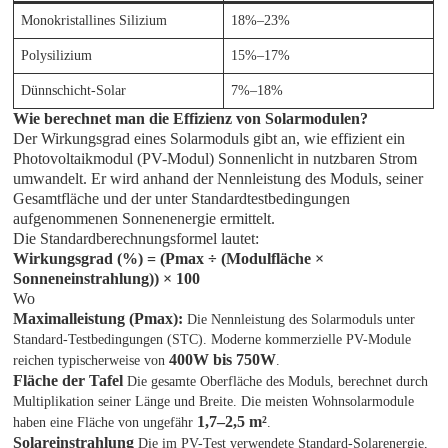
Monokristallines Silizium
18%–23%
Polysilizium
15%–17%
Dünnschicht-Solar
7%–18%
Wie berechnet man die Effizienz von Solarmodulen?
Der Wirkungsgrad eines Solarmoduls gibt an, wie effizient ein
Photovoltaikmodul (PV-Modul) Sonnenlicht in nutzbaren Strom
umwandelt. Er wird anhand der Nennleistung des Moduls, seiner
Gesamtfläche und der unter Standardtestbedingungen
aufgenommenen Sonnenenergie ermittelt.
Die Standardberechnungsformel lautet:
Wirkungsgrad (%) = (Pmax ÷ (Modulfläche ×
Sonneneinstrahlung)) × 100
Wo
Maximalleistung (Pmax):
Die Nennleistung des Solarmoduls unter
Standard-Testbedingungen (STC). Moderne kommerzielle PV-Module
400W bis 750W
reichen typischerweise von
.
Fläche der Tafel
Die gesamte Oberfläche des Moduls, berechnet durch
Multiplikation seiner Länge und Breite. Die meisten Wohnsolarmodule
1,7–2,5 m²
haben eine Fläche von ungefähr
.
Solareinstrahlung
Die im PV-Test verwendete Standard-Solarenergie,