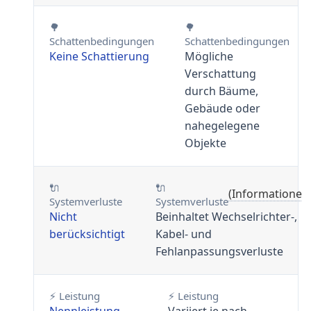
🌳
🌳
Schattenbedingungen
Schattenbedingungen
Keine Schattierung
Mögliche
Verschattung
durch Bäume,
Gebäude oder
nahegelegene
Objekte
🔌
🔌
(Informationen
Systemverluste
Systemverluste
Nicht
Beinhaltet Wechselrichter-,
berücksichtigt
Kabel- und
Fehlanpassungsverluste
⚡ Leistung
⚡ Leistung
Nennleistung
Variiert je nach