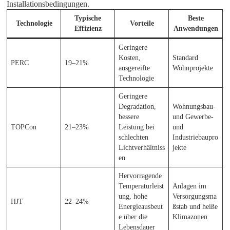
Installationsbedingungen.
Typische
Beste
Technologie
Vorteile
Effizienz
Anwendungen
Geringere
Kosten,
Standard
PERC
19–21%
ausgereifte
Wohnprojekte
Technologie
Geringere
Degradation,
Wohnungsbau-
bessere
und Gewerbe-
TOPCon
21–23%
Leistung bei
und
schlechten
Industriebaupro
Lichtverhältniss
jekte
en
Hervorragende
Temperaturleist
Anlagen im
ung, hohe
Versorgungsma
HJT
22–24%
Energieausbeut
ßstab und heiße
e über die
Klimazonen
Lebensdauer