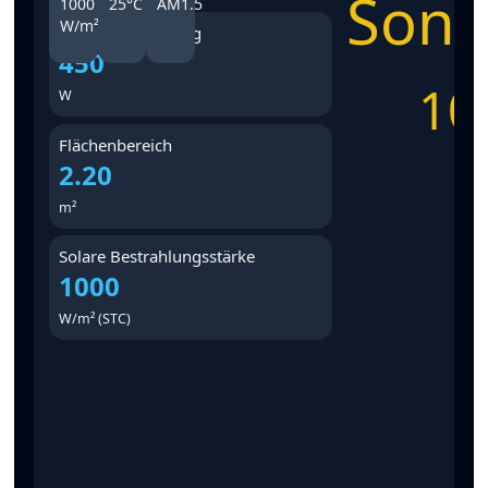
Sonn
1000
25°C
AM1.5
W/m²
Maximale Leistung
450
10
W
Flächenbereich
2.20
m²
Solare Bestrahlungsstärke
1000
W/m² (STC)
A