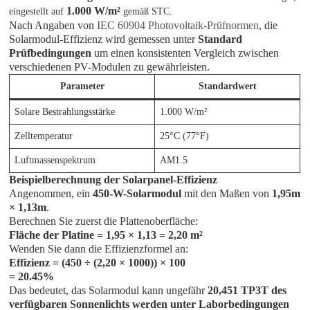
1.000 W/m²
eingestellt auf
gemäß STC.
Nach Angaben von
IEC 60904 Photovoltaik-Prüfnormen
, die
Solarmodul-Effizienz wird gemessen unter
Standard
Prüfbedingungen
um einen konsistenten Vergleich zwischen
verschiedenen PV-Modulen zu gewährleisten.
Parameter
Standardwert
Solare Bestrahlungsstärke
1.000 W/m²
Zelltemperatur
25°C (77°F)
Luftmassenspektrum
AM1.5
Beispielberechnung der Solarpanel-Effizienz
Angenommen, ein
450-W-Solarmodul
mit den Maßen von
1,95m
× 1,13m
.
Berechnen Sie zuerst die Plattenoberfläche:
Fläche der Platine = 1,95 × 1,13 = 2,20 m²
Wenden Sie dann die Effizienzformel an:
Effizienz = (450 ÷ (2,20 × 1000)) × 100
= 20.45%
Das bedeutet, das Solarmodul kann ungefähr
20,451 TP3T des
verfügbaren Sonnenlichts werden unter Laborbedingungen