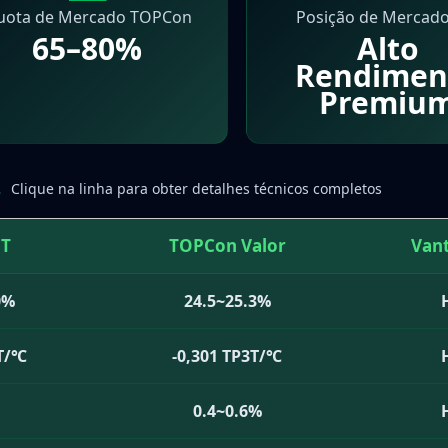
uota de Mercado TOPCon
Posição de Mercado
65–80%
Alto
Rendimen
Premiu
s
Clique na linha para obter detalhes técnicos completos
JT
TOPCon Valor
Van
0%
24.5~25.3%
3T/℃
-0,301 TP3T/℃
0.4~0.6%