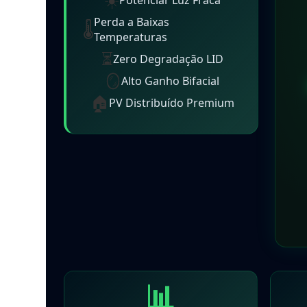
Potenciar Luz Fraca
Perda a Baixas
🌡️
Temperaturas
⏳
Zero Degradação LID
🪞
Alto Ganho Bifacial
🏠
PV Distribuído Premium
📊