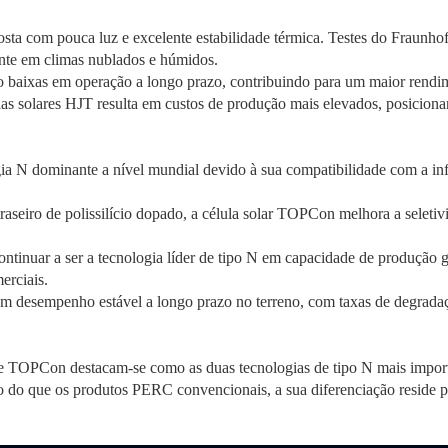
osta com pouca luz e excelente estabilidade térmica. Testes do Frau
ente em climas nublados e húmidos.
 baixas em operação a longo prazo, contribuindo para um maior rendime
las solares HJT resulta em custos de produção mais elevados, posicio
ia N dominante a nível mundial devido à sua compatibilidade com a inf
aseiro de polissilício dopado, a célula solar TOPCon melhora a seleti
inuar a ser a tecnologia líder de tipo N em capacidade de produção g
erciais.
m desempenho estável a longo prazo no terreno, com taxas de degradaç
e TOPCon destacam-se como as duas tecnologias de tipo N mais importa
o do que os produtos PERC convencionais, a sua diferenciação reside p