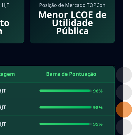
 HJT
Posição de Mercado TOPCon
Menor LCOE de
to
Utilidade
m
Pública
tagem
Barra de Pontuação
HJT
96%
HJT
98%
HJT
95%