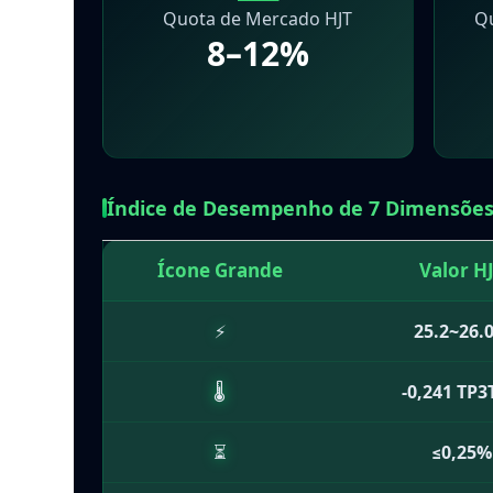
Quota de Mercado HJT
Q
8–12%
Índice de Desempenho de 7 Dimensõe
Ícone Grande
Valor H
⚡
25.2~26.
🌡️
-0,241 TP
⏳
≤0,25%