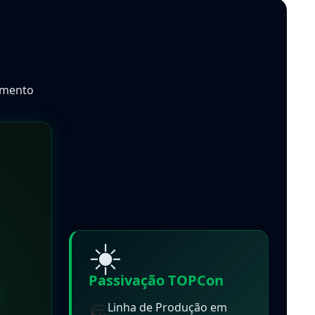
himento
☀️
Passivação TOPCon
Linha de Produção em
🏭