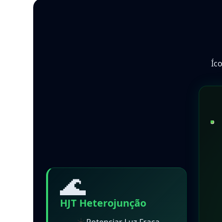
Íc
🌊
HJT Heterojunção
☀️