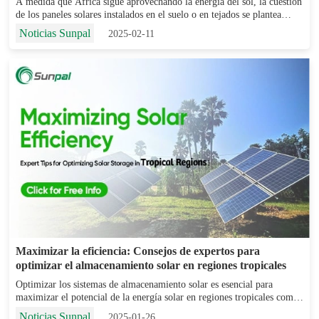
A medida que África sigue aprovechando la energía del sol, la cuestión
de los paneles solares instalados en el suelo o en tejados se plantea
como una de las consideraciones más importantes para hogares,
Noticias Sunpal
2025-02-11
empresas e incluso proyectos a gran escala. Ambos...
Maximizar la eficiencia: Consejos de expertos para
optimizar el almacenamiento solar en regiones tropicales
Optimizar los sistemas de almacenamiento solar es esencial para
maximizar el potencial de la energía solar en regiones tropicales como
Honduras y Ecuador. Las condiciones climáticas únicas de estas zonas
Noticias Sunpal
2025-01-26