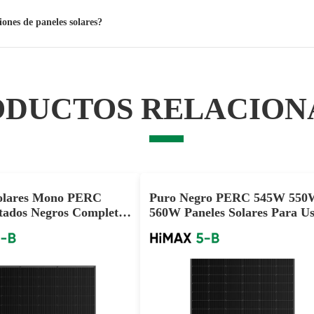
iones de paneles solares?
ODUCTOS RELACION
Solares Mono PERC
Puro Negro PERC 545W 550
tados Negros Completos
560W Paneles Solares Para U
25W para Venta al por
Doméstico