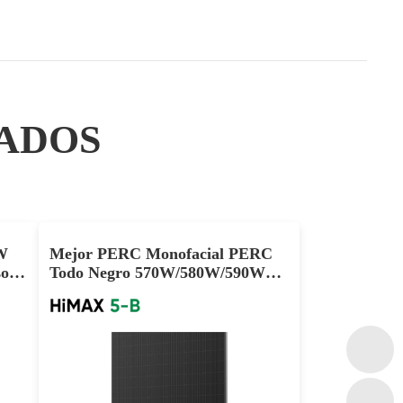
ADOS
W
Mejor PERC Monofacial PERC
so
Todo Negro 570W/580W/590W
Paneles Solares Mayorista