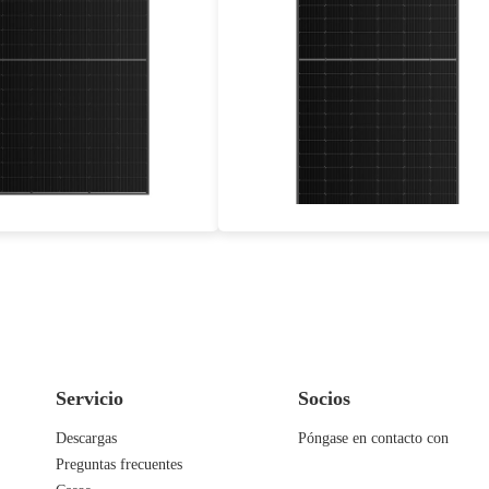
405-425W
545-560W
icacia máxima: 21,76%
Eficacia máxima: 21,67%
tía de potencia de 25 años
Garantía de potencia de 25 años
Servicio
Socios
Descargas
Póngase en contacto con
Preguntas frecuentes