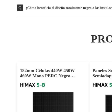
Q
¿Cómo beneficia el diseño totalmente negro a las instalac
PR
182mm Células 440W 450W
Paneles 
460W Mono PERC Negro
Semiadap
Módulo PV para el Hogar
de 415W-4
Mayor