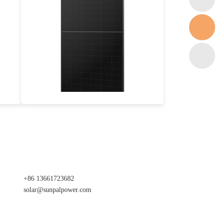
570-600W
Eficacia máxima 21.47%
Garantía de potencia de 25 años
+86 13661723682
solar@sunpalpower.com