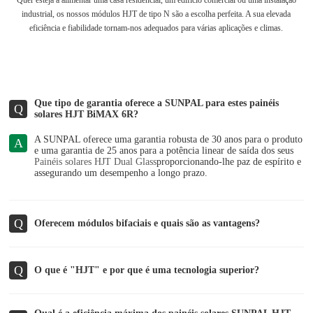
Quer esteja a alimentar uma casa residencial, um edifício comercial ou uma instalação
industrial, os nossos módulos HJT de tipo N são a escolha perfeita. A sua elevada
eficiência e fiabilidade tornam-nos adequados para várias aplicações e climas.
Que tipo de garantia oferece a SUNPAL para estes painéis
Q
solares HJT BiMAX 6R?
A SUNPAL oferece uma garantia robusta de 30 anos para o produto
A
e uma garantia de 25 anos para a potência linear de saída dos seus
Painéis solares HJT Dual Glass
proporcionando-lhe paz de espírito e
assegurando um desempenho a longo prazo.
Q
Oferecem módulos bifaciais e quais são as vantagens?
Q
O que é "HJT" e por que é uma tecnologia superior?