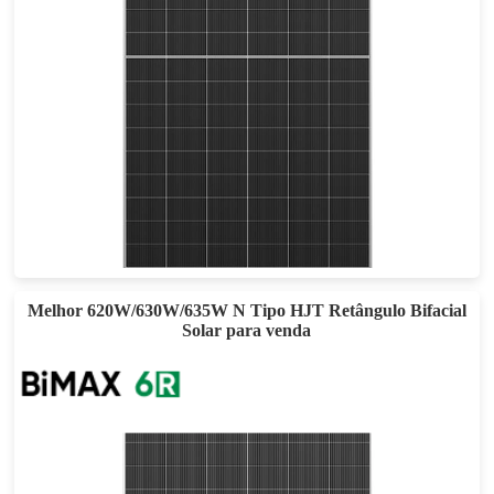
500-520W
Eficácia máxima: 23,4%
Garantia de energia de 30 anos
Melhor 620W/630W/635W N Tipo HJT Retângulo Bifacial
Solar para venda