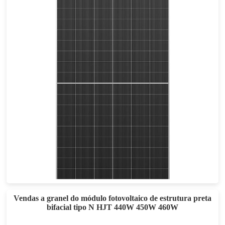
615-635W
Esforço máximo: 23.51%
Garantia de energia de 30 anos
Vendas a granel do módulo fotovoltaico de estrutura preta
bifacial tipo N HJT 440W 450W 460W