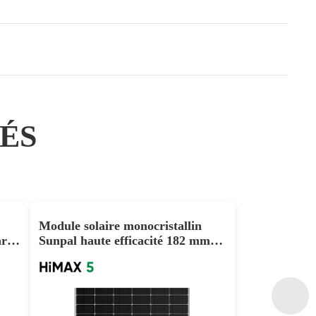
ÉS
Module solaire monocristallin
r
Sunpal haute efficacité 182 mm
demi-coupe 590 W 600 W 605 W
PERC