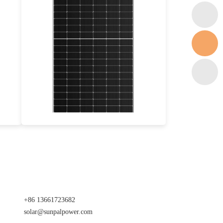
575-605W
Eff max : 21.65%
Garantie d'alimentation de 25 ans
+86 13661723682
solar@sunpalpower.com