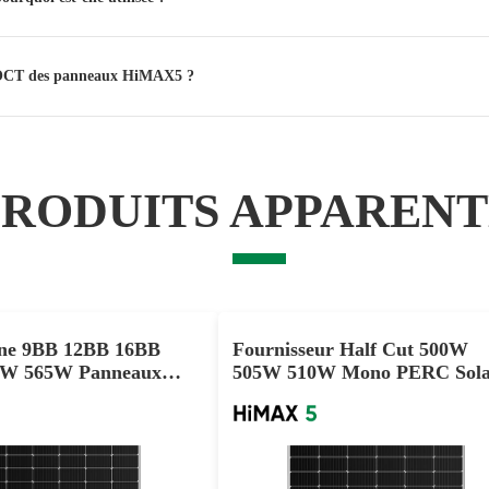
t NOCT des panneaux HiMAX5 ?
PRODUITS APPARENT
ine 9BB 12BB 16BB
Fournisseur Half Cut 500W
0W 565W Panneaux
505W 510W Mono PERC Sola
Panel