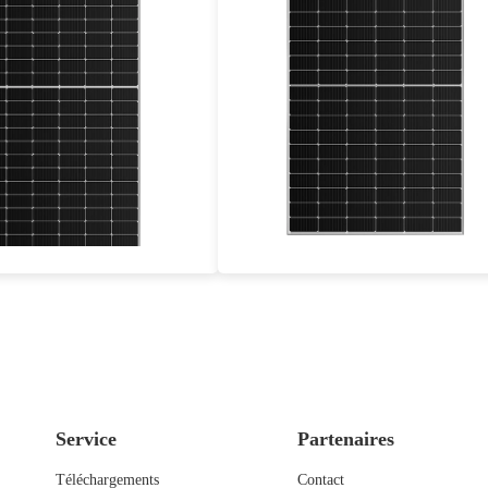
545-565W
485-510W
Eff max : 21.87%
Eff max : 21.48%
ie d'alimentation de 25 ans
Garantie d'alimentation de 25 ans
Service
Partenaires
Téléchargements
Contact