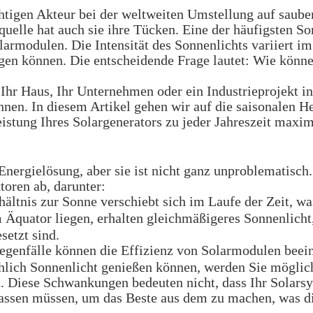
tigen Akteur bei der weltweiten Umstellung auf saubere
equelle hat auch sie ihre Tücken. Eine der häufigsten S
rmodulen. Die Intensität des Sonnenlichts variiert im
gen können. Die entscheidende Frage lautet: Wie könne
hr Haus, Ihr Unternehmen oder ein Industrieprojekt ins
nnen. In diesem Artikel gehen wir auf die saisonalen H
eistung Ihres Solargenerators zu jeder Jahreszeit maxi
e Energielösung, aber sie ist nicht ganz unproblematisc
oren ab, darunter:
ältnis zur Sonne verschiebt sich im Laufe der Zeit, wa
m Äquator liegen, erhalten gleichmäßigeres Sonnenlicht
setzt sind.
genfälle können die Effizienz von Solarmodulen beein
lich Sonnenlicht genießen können, werden Sie möglic
t. Diese Schwankungen bedeuten nicht, dass Ihr Solarsys
passen müssen, um das Beste aus dem zu machen, was di