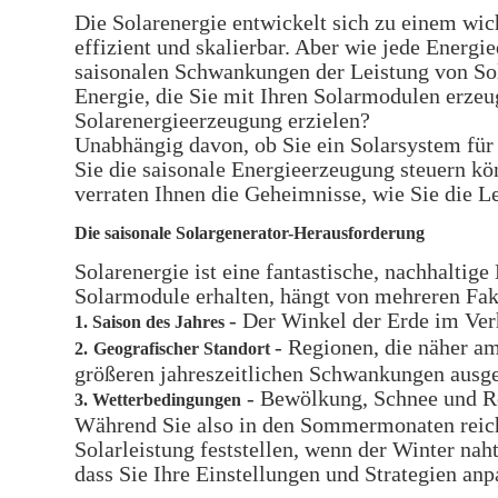
Die Solarenergie entwickelt sich zu einem wich
effizient und skalierbar. Aber wie jede Energi
saisonalen Schwankungen der Leistung von Sola
Energie, die Sie mit Ihren Solarmodulen erzeu
Solarenergieerzeugung erzielen?
Unabhängig davon, ob Sie ein Solarsystem für I
Sie die saisonale Energieerzeugung steuern kö
verraten Ihnen die Geheimnisse, wie Sie die L
Die saisonale Solargenerator-Herausforderung
Solarenergie ist eine fantastische, nachhaltig
Solarmodule erhalten, hängt von mehreren Fakt
- Der Winkel der Erde im Verh
1. Saison des Jahres
- Regionen, die näher a
2.
Geografischer Standort
größeren jahreszeitlichen Schwankungen ausge
- Bewölkung, Schnee und Re
3. Wetterbedingungen
Während Sie also in den Sommermonaten reich
Solarleistung feststellen, wenn der Winter nah
dass Sie Ihre Einstellungen und Strategien an