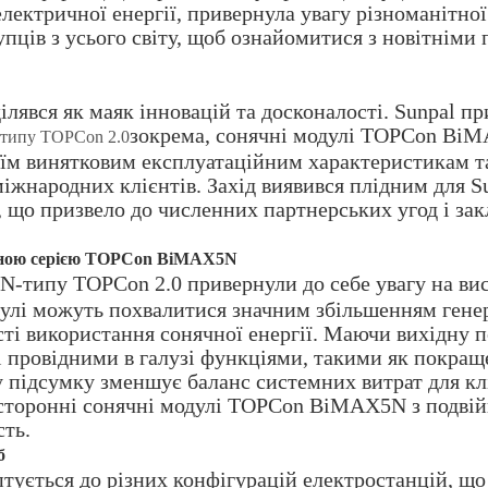
електричної енергії, привернула увагу різноманітної
упців з усього світу, щоб ознайомитися з новітнім
ділявся як маяк інновацій та досконалості. Sunpal п
зокрема, сонячні модулі TOPCon BiMAX
N-типу TOPCon 2.0
оїм винятковим експлуатаційним характеристикам т
міжнародних клієнтів. Захід виявився плідним для Su
, що призвело до численних партнерських угод і зак
льною серією TOPCon BiMAX5N
 N-типу TOPCon 2.0 привернули до себе увагу на вис
улі можуть похвалитися значним збільшенням генер
і використання сонячної енергії. Маючи вихідну по
і провідними в галузі функціями, такими як покра
 підсумку зменшує баланс системних витрат для кліє
осторонні сонячні модулі TOPCon BiMAX5N з подвій
сть.
б
птується до різних конфігурацій електростанцій, щ