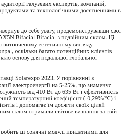
 аудиторії галузевих експертів, компаній,
и продуктами та технологічними досягненнями в
ривернув до себе увагу, продемонструвавши свої
5N Bifacial Bifacial з подвійним склом. Ці
а витонченому естетичному вигляду,
npal, оскільки багато потенційних клієнтів
лало основу для подальшої глобальної
тавці Solarexpo 2023. У порівнянні з
ації електроенергії на 5-25%, що знаменує
тужність від 410 Вт до 635 Вт і ефективність
щений температурний коефіцієнт (-0,29%/℃) і
нтів і допомагає їм досягти своїх цілей
ним склом отримали світове визнання за свій
о робить ці сонячні модулі придатними для