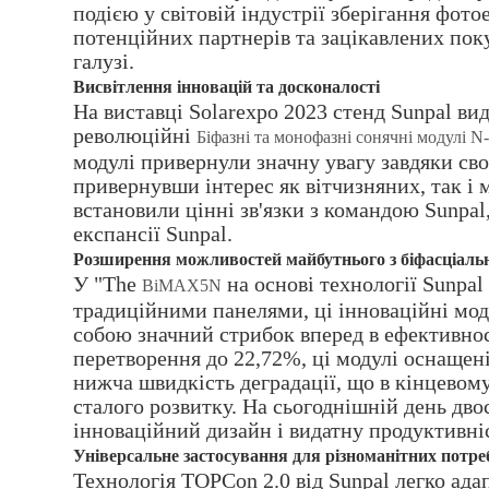
подією у світовій індустрії зберігання фото
потенційних партнерів та зацікавлених пок
галузі.
Висвітлення інновацій та досконалості
На виставці Solarexpo 2023 стенд Sunpal ви
революційні
Біфазні та монофазні сонячні модулі 
модулі привернули значну увагу завдяки св
привернувши інтерес як вітчизняних, так і 
встановили цінні зв'язки з командою Sunpal
експансії Sunpal.
Розширення можливостей майбутнього з біфасціа
У "The
на основі технології Sunpal
BiMAX5N
традиційними панелями, ці інноваційні мод
собою значний стрибок вперед в ефективност
перетворення до 22,72%, ці модулі оснащен
нижча швидкість деградації, що в кінцевому
сталого розвитку. На сьогоднішній день дв
інноваційний дизайн і видатну продуктивні
Універсальне застосування для різноманітних потре
Технологія TOPCon 2.0 від Sunpal легко ада