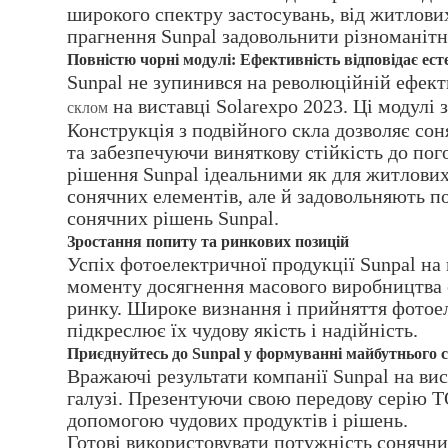
широкого спектру застосувань, від житлови
прагнення Sunpal задовольнити різноманітні
Повністю чорні модулі: Ефективність відповідає ест
Sunpal не зупинився на революційній ефек
на виставці Solarexpo 2023. Ці модулі
склом
Конструкція з подвійного скла дозволяє сон
та забезпечуючи виняткову стійкість до пог
рішення Sunpal ідеальними як для житлових,
сонячних елементів, але й задовольняють 
сонячних рішень Sunpal.
Зростання попиту та ринкових позицій
Успіх фотоелектричної продукції Sunpal на 
моменту досягнення масового виробництва с
ринку. Широке визнання і прийняття фотое
підкреслює їх чудову якість і надійність.
Приєднуйтесь до Sunpal у формуванні майбутнього 
Вражаючі результати компанії Sunpal на вис
галузі. Презентуючи свою передову серію T
допомогою чудових продуктів і рішень.
Готові використовувати потужність сонячни