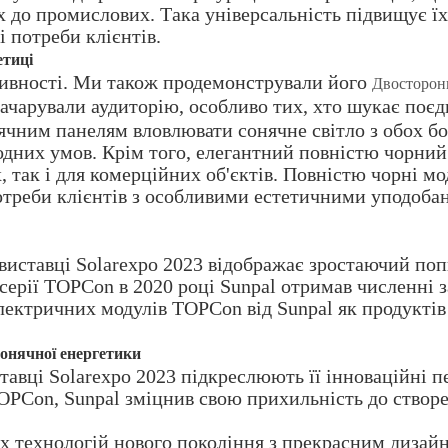
х до промислових. Така універсальність підвищує ї
 потреби клієнтів.
етиці
тивності. Ми також продемонстрували його
Двосторонн
 зачарували аудиторію, особливо тих, хто шукає поє
ячним панелям вловлювати сонячне світло з обох бо
одних умов. Крім того, елегантний повністю чорний
 так і для комерційних об'єктів. Повністю чорні м
потреби клієнтів з особливими естетичними уподоб
виставці Solarexpo 2023 відображає зростаючий поп
ерії TOPCon в 2020 році Sunpal отримав численні з
лектричних модулів TOPCon від Sunpal як продукті
сонячної енергетики
тавці Solarexpo 2023 підкреслюють її інноваційні п
OPCon, Sunpal зміцнив свою прихильність до створ
х технологій нового покоління з прекрасним дизай