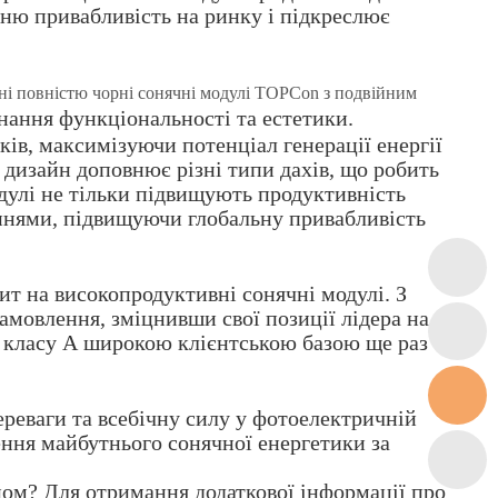
хню привабливість на ринку і підкреслює
і повністю чорні сонячні модулі TOPCon з подвійним
днання функціональності та естетики.
ків, максимізуючи потенціал генерації енергії
 дизайн доповнює різні типи дахів, що робить
одулі не тільки підвищують продуктивність
аннями, підвищуючи глобальну привабливість
ит на високопродуктивні сонячні модулі. З
амовлення, зміцнивши свої позиції лідера на
в класу А широкою клієнтською базою ще раз
ереваги та всебічну силу у фотоелектричній
ення майбутнього сонячної енергетики за
ном? Для отримання додаткової інформації про