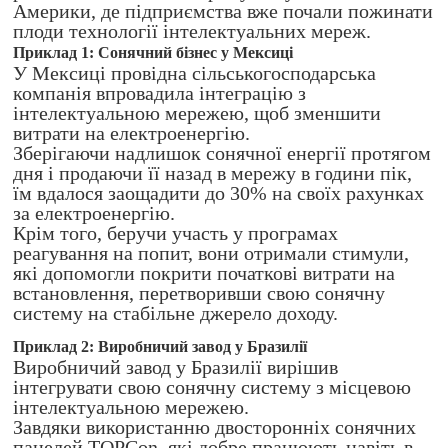
Америки, де підприємства вже почали пожинати
плоди технології інтелектуальних мереж.
Приклад 1: Сонячний бізнес у Мексиці
У Мексиці провідна сільськогосподарська
компанія впровадила інтеграцію з
інтелектуальною мережею, щоб зменшити
витрати на електроенергію.
Зберігаючи надлишок сонячної енергії протягом
дня і продаючи її назад в мережу в години пік,
їм вдалося заощадити до 30% на своїх рахунках
за електроенергію.
Крім того, беручи участь у програмах
реагування на попит, вони отримали стимули,
які допомогли покрити початкові витрати на
встановлення, перетворивши свою сонячну
систему на стабільне джерело доходу.
Приклад 2: Виробничий завод у Бразилії
Виробничий завод у Бразилії вирішив
інтегрувати свою сонячну систему з місцевою
інтелектуальною мережею.
Завдяки використанню двосторонніх сонячних
панелей TOPCon, які добре працюють навіть в