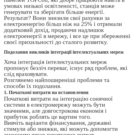
умовах низької освітленості, станція може
генерувати та зберігати більше енергії.
Результат? Вони знизили свої рахунки за
електроенергію більш ніж на 25% і отримали
додатковий дохід, продаючи надлишок
електроенергії в мережу, і все це при збереженні
своєї прихильності до сталого розвитку.
Подолання викликів інтеграції інтелектуальних мереж
Хоча інтеграція інтелектуальних мереж
пропонує безліч переваг, існує ряд проблем, які
слід враховувати.
Розглянемо найпоширеніші проблеми та
способи їх подолання.
1. Початкові витрати на встановлення
Початкові витрати на інтеграцію сонячної
системи в електромережу можуть бути
значними, але довгострокова економія і
прибуток роблять це вартим того.
Вивчіть варіанти фінансування, державні
стимули або знижки, які можуть допомогти
зменшити тягар початкових витрат.