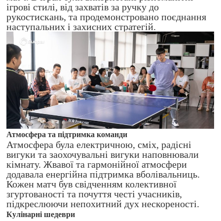
ігрові стилі, від захватів за ручку до
рукостискань, та продемонстровано поєднання
наступальних і захисних стратегій.
Атмосфера та підтримка команди
Атмосфера була електричною, сміх, радісні
вигуки та заохочувальні вигуки наповнювали
кімнату. Жвавої та гармонійної атмосфери
додавала енергійна підтримка вболівальниць.
Кожен матч був свідченням колективної
згуртованості та почуття честі учасників,
підкреслюючи непохитний дух нескореності.
Кулінарні шедеври