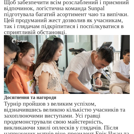
Щоб забезпечити всім розслаблений і приємний
відпочинок, логістична команда Sunpal
підготувала багатий асортимент чаю та випічки.
Цей продуманий жест дозволив як учасникам,
так і глядачам підкріпитися і поспілкуватися в
сприятливій обстановці.
Досягнення та нагороди
Турнір пройшов з великим успіхом,
відзначившись великою кількістю учасників та
захоплюючими виступами. Усі гравці
продемонстрували свою майстерність,
викликаючи хвилі оплесків у глядачів. Після
напружених матчів віце-президент Ерік Чжан та