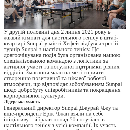
У другій половині дня 2 липня 2021 року в
жвавій кімнаті для настільного тенісу в штаб-
квартирі Sunpal у місті Хефей відбувся третій
турнір Sunpal з настільного тенісу. Ця
довгоочікувана подія була організована нашою
спеціалізованою командою з логістики за
активної участі та потужної підтримки різних
відділів. Змагання мало на меті сприяти
створенню позитивної та цікавої робочої
атмосфери, що відповідає зобов'язанням Sunpal
щодо добробуту співробітників та покращення
корпоративної культури.
Лідерська участь
Генеральний директор Sunpal Джурай Чжу та
віце-президент Ерік Чжан взяли на себе
ініціативу і зібрали понад 50 ентузіастів
настільного тенісу з усієї компанії. Їх участь