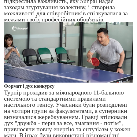
підкреслила важливість, яку Sunpal надає
заходам згуртування колективу, і створила
можливості для співробітників спілкуватися за
межами своїх професійних обов'язків.
Формат і дух конкурсу
Турнір проходив за міжнародною 11-бальною
системою та стандартними правилами
настільного тенісу. Учасники були розподілені
на чотири групи за факультетами, а суперники
визначалися жеребкуванням. Гравці втілювали
дух "дружба - перш за все, змагання - потім",
привносячи повну енергію та ентузіазм у кожен
матч. В іграх були використані різноманітні