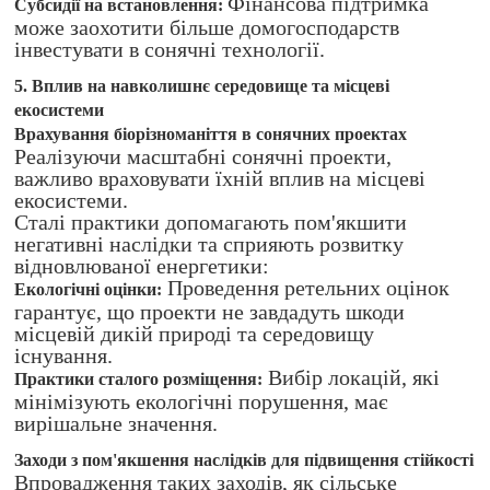
Фінансова підтримка
Субсидії на встановлення:
може заохотити більше домогосподарств
інвестувати в сонячні технології.
5. Вплив на навколишнє середовище та місцеві
екосистеми
Врахування біорізноманіття в сонячних проектах
Реалізуючи масштабні сонячні проекти,
важливо враховувати їхній вплив на місцеві
екосистеми.
Сталі практики допомагають пом'якшити
негативні наслідки та сприяють розвитку
відновлюваної енергетики:
Проведення ретельних оцінок
Екологічні оцінки:
гарантує, що проекти не завдадуть шкоди
місцевій дикій природі та середовищу
існування.
Вибір локацій, які
Практики сталого розміщення:
мінімізують екологічні порушення, має
вирішальне значення.
Заходи з пом'якшення наслідків для підвищення стійкості
Впровадження таких заходів, як сільське