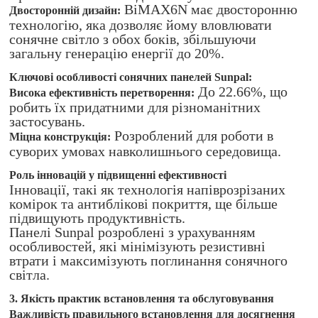
BiMAX6N має двосторонню
Двосторонній дизайн:
технологію, яка дозволяє йому вловлювати
сонячне світло з обох боків, збільшуючи
загальну генерацію енергії до 20%.
Ключові особливості сонячних панелей Sunpal:
До 22.66%, що
Висока ефективність перетворення:
робить їх придатними для різноманітних
застосувань.
Розроблений для роботи в
Міцна конструкція:
суворих умовах навколишнього середовища.
Роль інновацій у підвищенні ефективності
Інновації, такі як технологія напіврозрізаних
комірок та антиблікові покриття, ще більше
підвищують продуктивність.
Панелі Sunpal розроблені з урахуванням
особливостей, які мінімізують резистивні
втрати і максимізують поглинання сонячного
світла.
3. Якість практик встановлення та обслуговування
Важливість правильного встановлення для досягнення