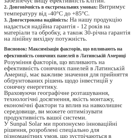
забезпечує вищу ефективність клітин.
Витримує
2. Довговічність в екстремальних умовах:
температуру від -40°C до +85°C.
На нашу продукцію
3. Довгострокова надійність:
надається надійна гарантія - 12 років на
матеріали та обробку, а також 30-річна гарантія
на лінійну вихідну потужність.
Висновок: Максимізація факторів, що впливають на
ефективність сонячних панелей в Латинській Америці
Розуміння факторів, що впливають на
ефективність сонячних панелей в Латинській
Америці, має важливе значення для прийняття
обґрунтованих рішень щодо інвестицій у
сонячну енергетику.
Враховуючи географічне розташування,
технологічні досягнення, якість монтажу,
економічні фактори та вплив на навколишнє
середовище, ви можете оптимізувати
продуктивність вашої системи.
У Sunpal Solar ми пропонуємо інноваційні
рішення, розроблені спеціально для
різноманітних умов, що зустрічаються в