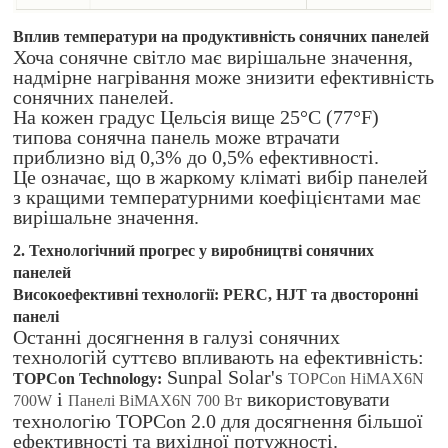
Вплив температури на продуктивність сонячних панелей
Хоча сонячне світло має вирішальне значення,
надмірне нагрівання може знизити ефективність
сонячних панелей.
На кожен градус Цельсія вище 25°C (77°F)
типова сонячна панель може втрачати
приблизно від 0,3% до 0,5% ефективності.
Це означає, що в жаркому кліматі вибір панелей
з кращими температурними коефіцієнтами має
вирішальне значення.
2. Технологічний прогрес у виробництві сонячних
панелей
Високоефективні технології: PERC, HJT та двосторонні
панелі
Останні досягнення в галузі сонячних
технологій суттєво впливають на ефективність:
Sunpal Solar's
TOPCon Technology:
TOPCon HiMAX6N
і
використовувати
700W
Панелі BiMAX6N 700 Вт
технологію TOPCon 2.0 для досягнення більшої
ефективності та вихідної потужності.