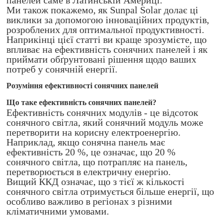
панелей саме в Латинській Америці.
Ми також покажемо, як Sunpal Solar долає ці
виклики за допомогою інноваційних продуктів,
розроблених для оптимальної продуктивності.
Наприкінці цієї статті ви краще зрозумієте, що
впливає на ефективність сонячних панелей і як
приймати обґрунтовані рішення щодо ваших
потреб у сонячній енергії.
Розуміння ефективності сонячних панелей
Що таке ефективність сонячних панелей?
Ефективність сонячних модулів - це відсоток
сонячного світла, який сонячний модуль може
перетворити на корисну електроенергію.
Наприклад, якщо сонячна панель має
ефективність 20 %, це означає, що 20 %
сонячного світла, що потрапляє на панель,
перетворюється в електричну енергію.
Вищий ККД означає, що з тієї ж кількості
сонячного світла отримується більше енергії, що
особливо важливо в регіонах з різними
кліматичними умовами.