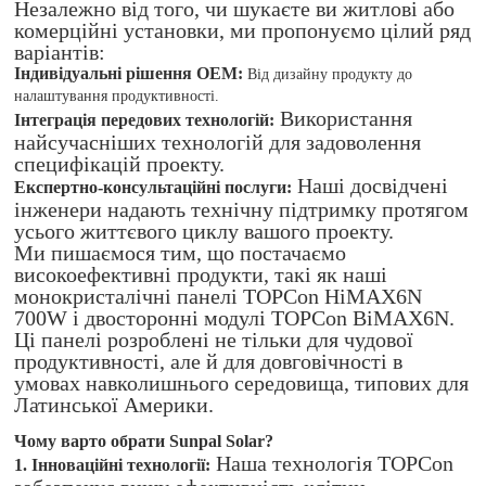
Незалежно від того, чи шукаєте ви житлові або
комерційні установки, ми пропонуємо цілий ряд
варіантів:
Індивідуальні рішення OEM:
Від дизайну продукту до
налаштування продуктивності.
Використання
Інтеграція передових технологій:
найсучасніших технологій для задоволення
специфікацій проекту.
Наші досвідчені
Експертно-консультаційні послуги:
інженери надають технічну підтримку протягом
усього життєвого циклу вашого проекту.
Ми пишаємося тим, що постачаємо
високоефективні продукти, такі як наші
монокристалічні панелі TOPCon HiMAX6N
700W і двосторонні модулі TOPCon BiMAX6N.
Ці панелі розроблені не тільки для чудової
продуктивності, але й для довговічності в
умовах навколишнього середовища, типових для
Латинської Америки.
Чому варто обрати Sunpal Solar?
Наша технологія TOPCon
1. Інноваційні технології: