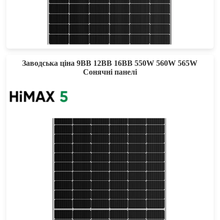
575-605W
Max Eff: 21.65%
25-річна гарантія на потужність
Заводська ціна 9BB 12BB 16BB 550W 560W 565W
Сонячні панелі