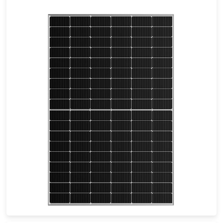
405-430W
Max Eff: 21.02%
25-річна гарантія на потужність