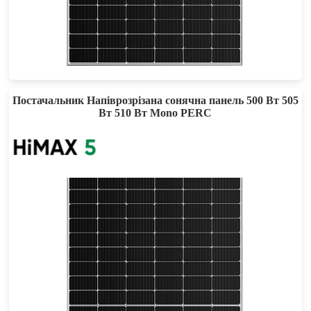
405-430W
Max Eff: 21.02%
25-річна гарантія на потужність
Постачальник Напіврозрізана сонячна панель 500 Вт 505
Вт 510 Вт Mono PERC