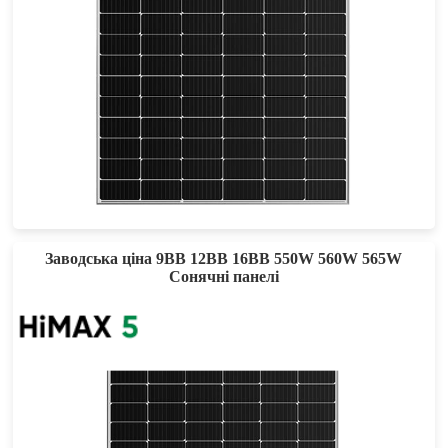
485-510W
Max Eff: 21.48%
25-річна гарантія на потужність
Заводська ціна 9BB 12BB 16BB 550W 560W 565W
Сонячні панелі