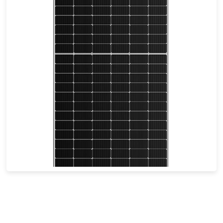
545-565W
Max Eff: 21.87%
25-річна гарантія на потужність