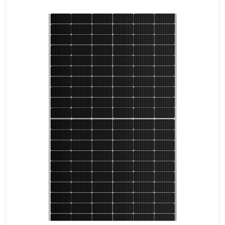
440-460W
Max Eff: 21.27%
25-річна гарантія на потужність