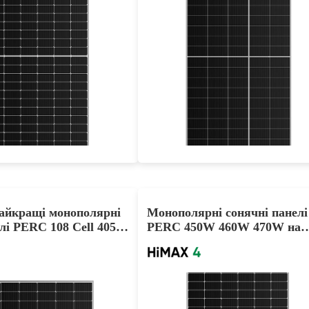
445-470W
535-560W
Max Eff: 21.63%
Max Eff: 21.44%
на гарантія на потужність
25-річна гарантія на потужність
айкращі монополярні
Монополярні сонячні панелі
лі PERC 108 Cell 405W
PERC 450W 460W 470W на
5W
півкомірки продаються