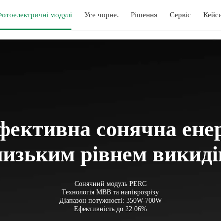
отоелектричні модулі
Усе чорне.
Рішення
Сервіс
Кейс
фективна сонячна енер
низьким рівнем викиді
Сонячний модуль PERC
Технологія MBB та напіврозрізу
Діапазон потужності: 350W-700W
Ефективність до 22.06%