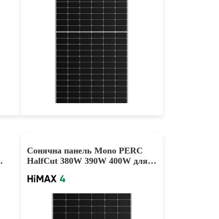
545-565W
Max Eff: 21.87%
25-річна гарантія на потужність
Сонячна панель Mono PERC
HalfCut 380W 390W 400W для
дому