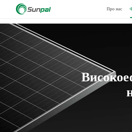
a
Про нас
Ф
Високое