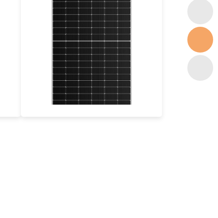
440-460W
Max Eff: 21.27%
25-річна гарантія на потужність