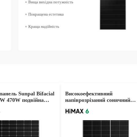
Вища вихідна потужність
Покращена естетика
Краща надійність
анель Sunpal Bifacial
Високоефективний
W 470W подвійна
напіврозрізаний сонячний
онячна панель
модуль 540W 550W 560W M
 ціна
PERC