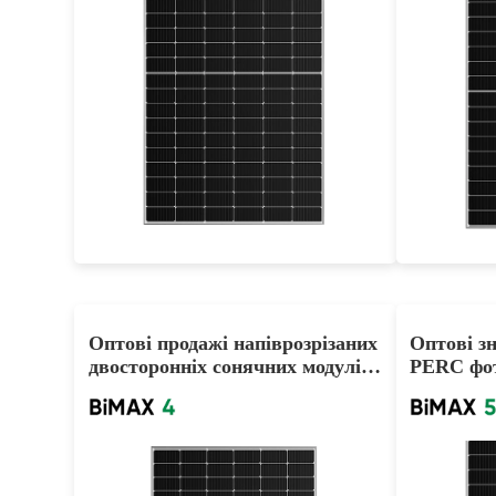
485-510W
Max Eff: 21.48%
25-річна гарантія на потужність
25-річ
Оптові продажі напіврозрізаних
Оптові з
двосторонніх сонячних модулів
PERC фо
PERC 360W 370W 380W
455W 46