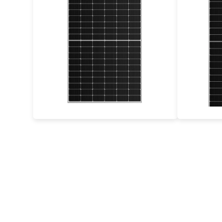
355-380W
Max Eff: 20.86%
30-річна гарантія на потужність
30-річ