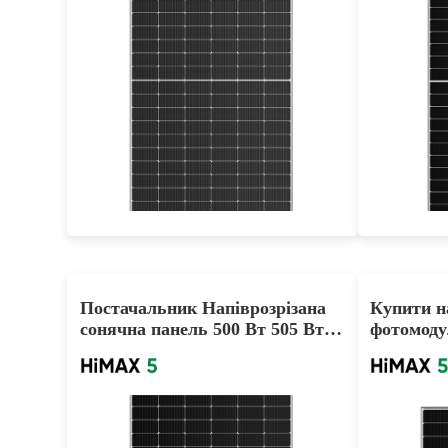
540-560W
Max Eff: 21.67%
30-річна гарантія на потужність
30-річ
Постачальник Напіврозрізана
Купити н
сонячна панель 500 Вт 505 Вт
фотомоду
510 Вт Mono PERC
415W 42