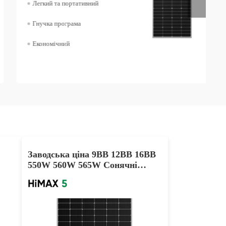
Легкий та портативний
Гнучка програма
Економічний
Заводська ціна 9BB 12BB 16BB
550W 560W 565W Сонячні
ono
панелі