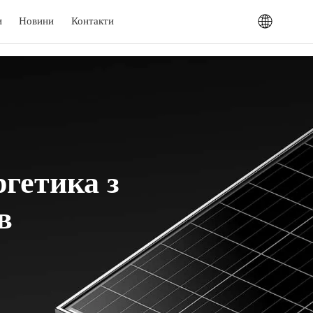
и
Новини
Контакти
гетика з
в