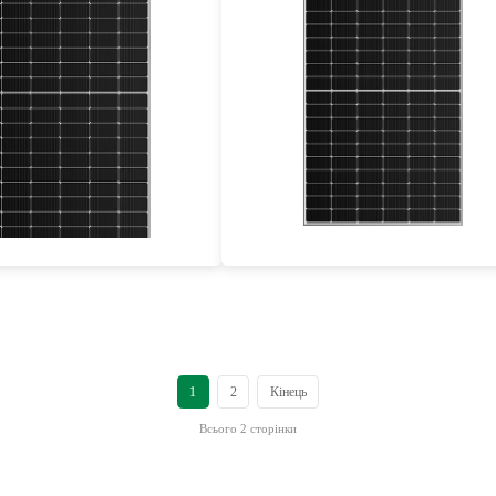
440-460W
355-385W
Max Eff: 21.27%
Max Eff: 21.14%
на гарантія на потужність
25-річна гарантія на потужність
1
2
Кінець
Всього 2 сторінки