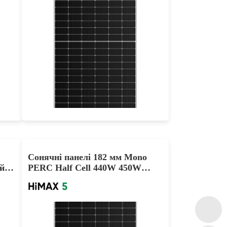
375-400W
Max Eff: 21.96%
25-річна гарантія на потужність
Сонячні панелі 182 мм Mono
й
PERC Half Cell 440W 450W
460W Продаються