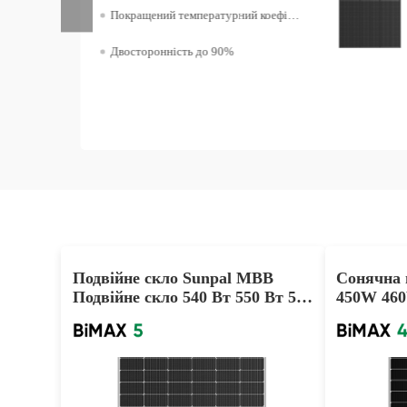
Покращений температурний коефіцієнт
Двосторонність до 90%
Подвійне скло Sunpal MBB
Сонячна п
Подвійне скло 540 Вт 550 Вт 560
450W 460
Вт PV-модуль з хорошою ціною
скляна с
для проекту
заводська