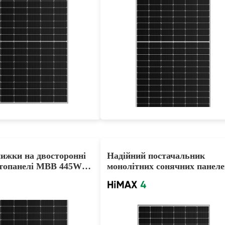
405-430W
445-470W
Max Eff: 21.02%
Max Eff: 21.63%
на гарантія на потужність
25-річна гарантія на потужність
нижки на двосторонні
Надійний постачальник
топанелі MBB 445W
монолітних сонячних панеле
0W
HiMAX4 360W 370W 380W
PERC