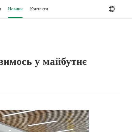
и
Новини
Контакти
ивимось у майбутнє