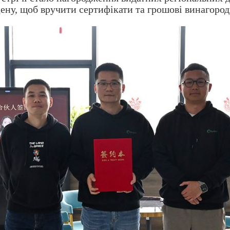
цену, щоб вручити сертифікати та грошові винагород