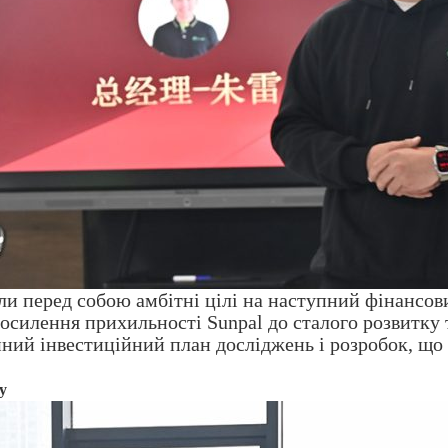
ли перед собою амбітні цілі на наступний фінансов
посилення прихильності Sunpal до сталого розвитку
ний інвестиційний план досліджень і розробок, що
у