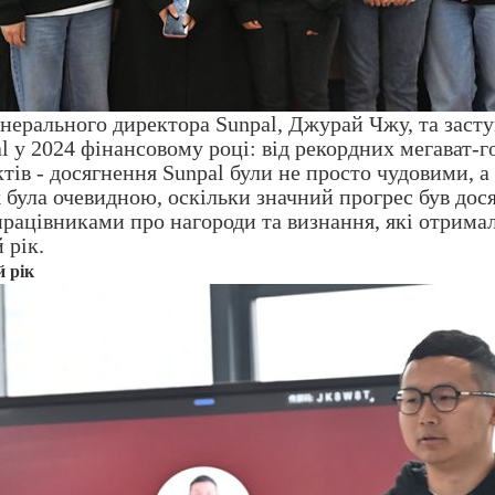
нерального директора Sunpal, Джурай Чжу, та засту
 у 2024 фінансовому році: від рекордних мегават-го
тів - досягнення Sunpal були не просто чудовими, 
ж була очевидною, оскільки значний прогрес був до
 працівниками про нагороди та визнання, які отрима
 рік.
й рік