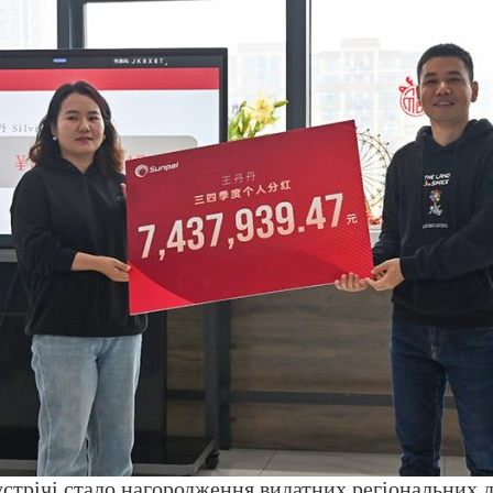
трічі стало нагородження видатних регіональних д