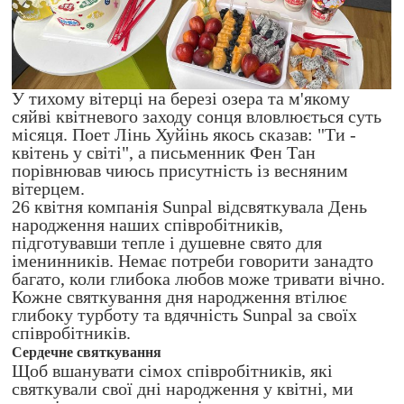
У тихому вітерці на березі озера та м'якому
сяйві квітневого заходу сонця вловлюється суть
місяця. Поет Лінь Хуйінь якось сказав: "Ти -
квітень у світі", а письменник Фен Тан
порівнював чиюсь присутність із весняним
вітерцем.
26 квітня компанія Sunpal відсвяткувала День
народження наших співробітників,
підготувавши тепле і душевне свято для
іменинників. Немає потреби говорити занадто
багато, коли глибока любов може тривати вічно.
Кожне святкування дня народження втілює
глибоку турботу та вдячність Sunpal за своїх
співробітників.
Сердечне святкування
Щоб вшанувати сімох співробітників, які
святкували свої дні народження у квітні, ми