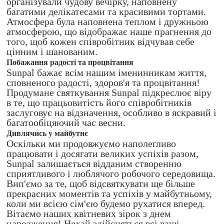
організували чудову вечірку, наповнену
багатими делікатесами та красивими тортами.
Атмосфера була наповнена теплом і дружньою
атмосферою, що відображає наше прагнення до
того, щоб кожен співробітник відчував себе
цінним і шанованим.
Побажання радості та процвітання
Sunpal бажає всім нашим іменинникам життя,
сповненого радості, здоров'я та процвітання!
Продумане святкування Sunpal підкреслює віру
в те, що працьовитість його співробітників
заслуговує на відзначення, особливо в яскравий і
багатообіцяючий час весни.
Дивлячись у майбутнє
Оскільки ми продовжуємо наполегливо
працювати і досягати великих успіхів разом,
Sunpal залишається відданим створенню
сприятливого і люблячого робочого середовища.
Вип'ємо за те, щоб відсвяткувати ще більше
прекрасних моментів та успіхів у майбутньому,
коли ми всією сім'єю будемо рухатися вперед.
Вітаємо наших квітневих зірок з днем
народження! Нехай здійсняться всі ваші