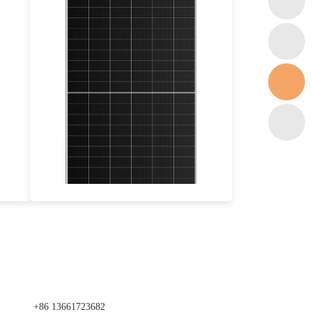
585-610W
Max Eff: 21.40%
25-річна гарантія на потужність
+86 13661723682