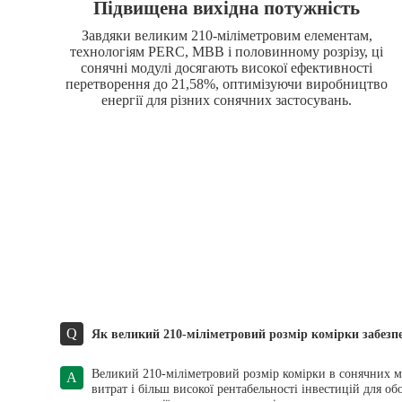
Підвищена вихідна потужність
Завдяки великим 210-міліметровим елементам,
технологіям PERC, MBB і половинному розрізу, ці
сонячні модулі досягають високої ефективності
перетворення до 21,58%, оптимізуючи виробництво
енергії для різних сонячних застосувань.
Q
Як великий 210-міліметровий розмір комірки забез
Великий 210-міліметровий розмір комірки в сонячних м
A
витрат і більш високої рентабельності інвестицій для об