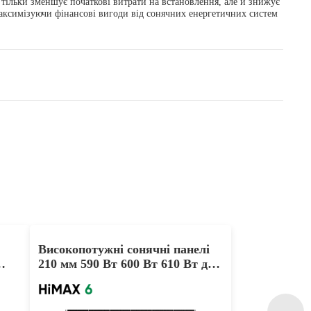
 тільки зменшує початкові витрати на встановлення, але й знижує
максимізуючи фінансові вигоди від сонячних енергетичних систем
Високопотужні сонячні панелі
210 мм 590 Вт 600 Вт 610 Вт для
комерційного використання