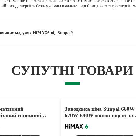
ювати менше панелей для задоволення тих самих потреб в енергії. Це не
ний вихід енергії забезпечує максимальне виробництво електроенергії, 
онячних модулях HiMAX6 від Sunpal?
СУПУТНІ ТОВАРИ
ективний
Заводська ціна Sunpal 660W
різаний сонячний
670W 680W монопроцентна
540W 550W 560W Mono
сонячна панель для
використання в проекті