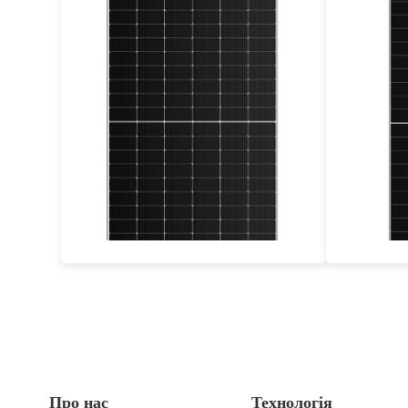
675-700W
Max Eff: 22.54%
Гарантія: 25 років
25-річ
Про нас
Технологія