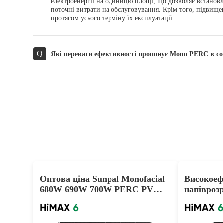
електроенергії на одиницю площі, що дозволяє встановл
поточні витрати на обслуговування. Крім того, підвище
протягом усього терміну їх експлуатації.
Q
Які переваги ефективності пропонує Mono PERC в с
Оптова ціна Sunpal Monofacial
Високоеф
680W 690W 700W PERC PV
напівроз
модуль для проекту
модуль 
PERC