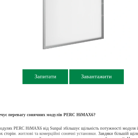
Запитати
Завантажити
печує перевагу сонячних модулів PERC HiMAX6?
одулях PERC HiMAX6 від Sunpal збільшує щільність потужності модуля і
ох сторін.
житлові та комерційні сонячні установки
. Завдяки більшій щіл