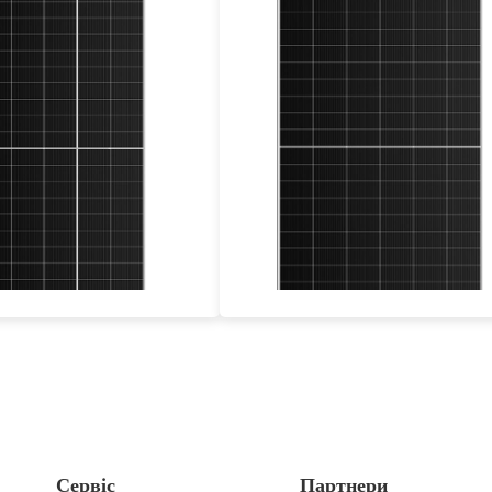
535-560W
660-685W
Max Eff: 21.44%
Max Eff: 22.06%
на гарантія на потужність
Гарантія: 25 років
Сервіс
Партнери