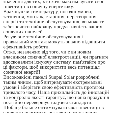
значення для тих, хто хоче максимізувати свої
інвестиції в сонячну енергетику.
Враховуючи температуру, погодні умови,
затінення, монтаж, старіння, перетворення
енергії та технічне обслуговування, ви можете
забезпечити найкращу продуктивність ваших
сонячних панелей.
Регулярне технічне обслуговування і
правильний монтаж можуть значно підвищити
ефективність роботи.
Отже, незалежно від того, чи є ви новим
власником сонячної електростанції, чи прагнете
вдосконалити існуючу систему, пам'ятайте про
ці фактори, щоб використати весь потенціал
сонячної енергії!
Високоякісні панелі Sunpal Solar розроблені
таким чином, щоб витримувати екстремальні
умови і зберігати свою ефективність протягом
тривалого часу. Наша прихильність до інновацій
та контролю якості гарантує, що наша продукція
постійно перевершує галузеві стандарти.
Щоб ще більше оптимізувати свої інвестиції в
сонячну енергетику, розгляньте можливість