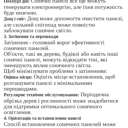
Сонячні панелі все ще можуть
Похмурі дні:
генерувати електроенергію, але їхня потужність
буде нижчою.
Дощ може допомогти очистити панелі,
Дощ і сніг:
але сильний снігопад може повністю
заблокувати сонячне світло.
3. Затінення та перешкоди
Затінення - головний ворог ефективності
сонячних панелей.
Об'єкти, такі як дерева, будівлі або навіть інші
сонячні панелі, можуть відкидати тіні, які
зменшують вплив сонячного світла.
Щоб мінімізувати проблеми з затіненням:
Оцініть місце встановлення, щоб
Оцінка місця:
розташувати панелі з мінімальними
перешкодами.
Періодична
Регулярне технічне обслуговування:
обрізка дерев і рослинності може знадобитися
для підтримки оптимального сонячного
освітлення.
4. Орієнтація та встановлення панелі
Спосіб встановлення сонячних панелей може