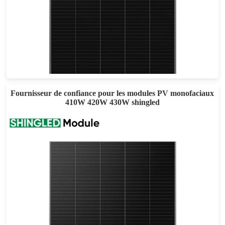
420-445W
Eff max : 21.4%
Garantie d'alimentation de 25 ans
Fournisseur de confiance pour les modules PV monofaciaux
410W 420W 430W shingled