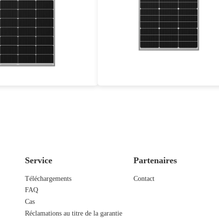
120-135W
80-90W
t maximal : 17,51%-19,7%
Eff max : 17.24%-19.4%
ie d'alimentation de 25 ans
Garantie d'alimentation de 25 ans
Service
Partenaires
Téléchargements
Contact
FAQ
Cas
Réclamations au titre de la garantie