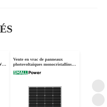
ÉS
Vente en vrac de panneaux
W
photovoltaïques monocristallins
Cut
de petite taille à 72 cellules de
140W 150W