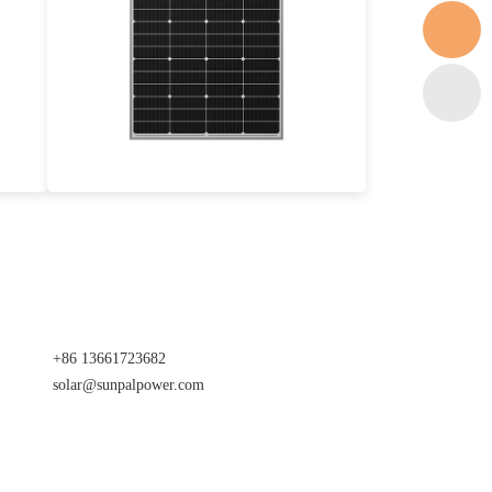
140-150W
Eff max : 18.39%-19.7%
Garantie d'alimentation de 25 ans
+86 13661723682
solar@sunpalpower.com