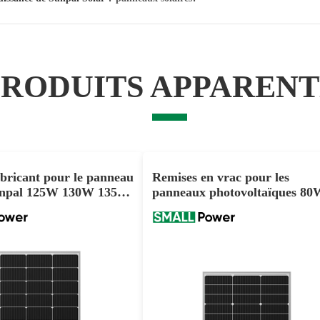
PRODUITS APPARENT
abricant pour le panneau
Remises en vrac pour les
Sunpal 125W 130W 135W
panneaux photovoltaïques 80
-Cell
90W Mono Single Glass Half-