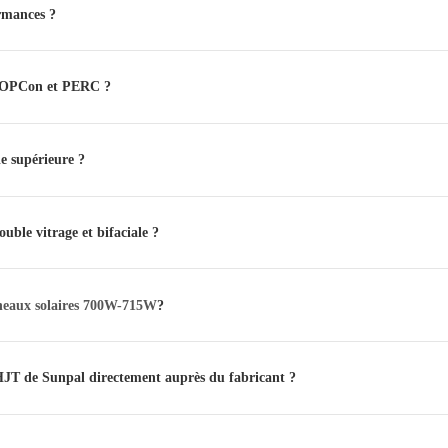
ormances ?
x TOPCon et PERC ?
e supérieure ?
uble vitrage et bifaciale ?
eaux solaires 700W-715W
?
 HJT de Sunpal directement auprès du fabricant ?