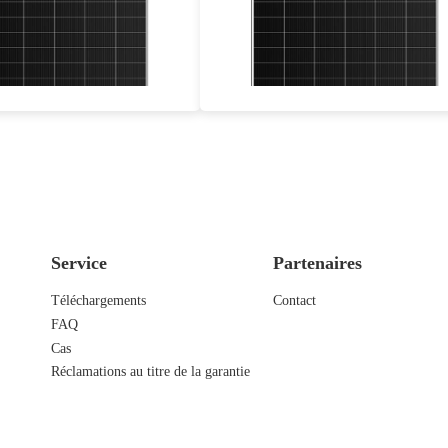
nce maximale : 24,11 TP3T
Eff max : 23.02%
Garantie matérielle de 25 ans, garantie de puissance de 30 ans
Garantie d'alimentation de 30 ans
Service
Partenaires
Téléchargements
Contact
FAQ
Cas
Réclamations au titre de la garantie