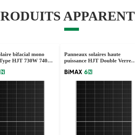
PRODUITS APPARENT
laire bifacial mono
Panneaux solaires haute
Type HJT 730W 740W
puissance HJT Double Verre
ble verre
700W 710W 715W
720-750W
695-715W