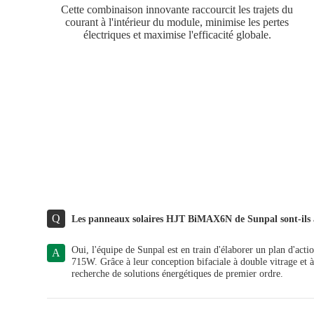
Cette combinaison innovante raccourcit les trajets du
courant à l'intérieur du module, minimise les pertes
électriques et maximise l'efficacité globale.
Q
Les panneaux solaires HJT BiMAX6N de Sunpal sont-ils a
Oui, l'équipe de Sunpal est en train d'élaborer un plan d'acti
A
715W. Grâce à leur conception bifaciale à double vitrage et à
recherche de solutions énergétiques de premier ordre.