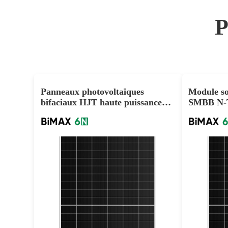
Panneaux photovoltaïques
Module so
bifaciaux HJT haute puissance
SMBB N-
625W 635W 645W Bulk Discount
750W dou
695-715W