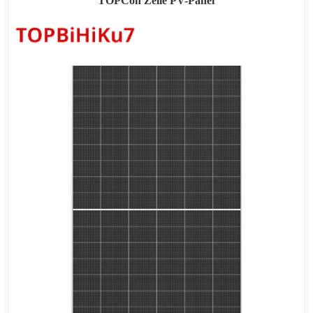
TOPCon Zelle PV-Panel
695-725W