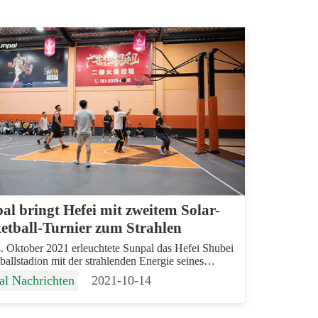
al bringt Hefei mit zweitem Solar-
etball-Turnier zum Strahlen
 Oktober 2021 erleuchtete Sunpal das Hefei Shubei
ballstadion mit der strahlenden Energie seines
n Solar-Basketballturniers. Diese Veranstaltung ist ein
al Nachrichten
2021-10-14
 für das Engagement von Sunpal, den
enhalt und das Wohlergehen der Mitarbeiter zu...