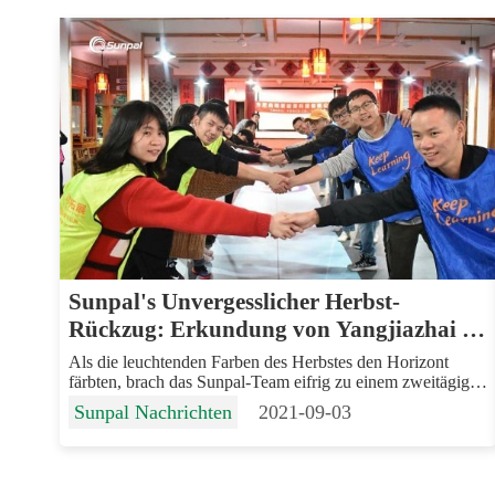
Sunpal's Unvergesslicher Herbst-
Rückzug: Erkundung von Yangjiazhai in
Huangshan
Als die leuchtenden Farben des Herbstes den Horizont
färbten, brach das Sunpal-Team eifrig zu einem zweitägigen
Teambuilding-Abenteuer in das malerische Dorf
Sunpal Nachrichten
2021-09-03
Yangjiazhai auf, das in die bezaubernde Landschaft der
Stadt Huangshan in der Provinz Anhui eingebettet ist ...