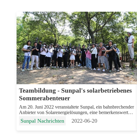
Teambildung - Sunpal's solarbetriebenes
Sommerabenteuer
Am 20. Juni 2022 veranstaltete Sunpal, ein bahnbrechender
Anbieter von Solarenergielösungen, eine bemerkenswerte
Fortbildungsveranstaltung im Freien, bei der Teamwork,
Sunpal Nachrichten
2022-06-20
Abenteuer und Kameradschaft im Vordergrund standen.
Vor der Kulisse der strahlenden...