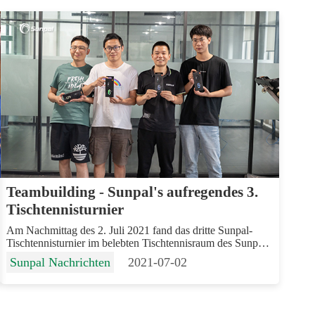
Teambuilding - Sunpal's aufregendes 3.
Tischtennisturnier
Am Nachmittag des 2. Juli 2021 fand das dritte Sunpal-
Tischtennisturnier im belebten Tischtennisraum des Sunpal-
Hauptsitzes in Hefei statt. Diese mit Spannung erwartete
Sunpal Nachrichten
2021-07-02
Veranstaltung wurde von unserem engagierten Logistikteam
mit...