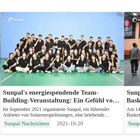
Sunpal's energiespendende Team-
Sunp
Building-Veranstaltung: Ein Gefühl von
Bask
jugendlicher Energie vermitteln
Im September 2021 organisierte Sunpal, ein führender
Am 14.
Anbieter von Solarenergielösungen, eine belebende
Basket
Teambuilding-Veranstaltung in einer örtlichen
zweite
Sunpal Nachrichten
2021-10-20
Sunp
Badmintonhalle, die dem Ethos des Unternehmens einen
Beweis
Hauch jugendlicher Energie verlieh. Diese...
Zusamm