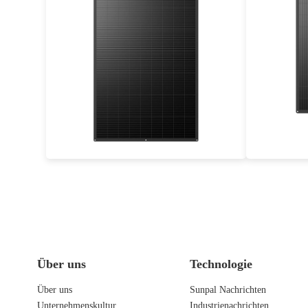
350W
Maximaler Wirkungsgrad: 19,5%
Maxima
25 Jahre Leistungsgarantie
25 
Über uns
Technologie
Über uns
Sunpal Nachrichten
Unternehmenskultur
Industrienachrichten