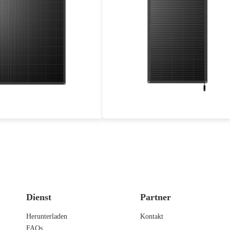
200W
100W
ler Wirkungsgrad: 19.45%
Maximaler Wirkungsgrad: 18.47%
Jahre Leistungsgarantie
25 Jahre Leistungsgarantie
Dienst
Partner
Herunterladen
Kontakt
FAQs