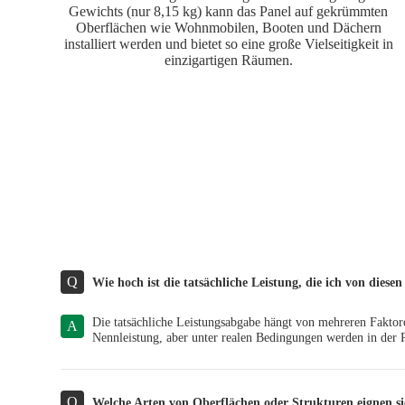
Gewichts (nur 8,15 kg) kann das Panel auf gekrümmten
Oberflächen wie Wohnmobilen, Booten und Dächern
installiert werden und bietet so eine große Vielseitigkeit in
einzigartigen Räumen.
Q
Wie hoch ist die tatsächliche Leistung, die ich von diese
Die tatsächliche Leistungsabgabe hängt von mehreren Faktor
A
Nennleistung, aber unter realen Bedingungen werden in der 
Q
Welche Arten von Oberflächen oder Strukturen eignen s