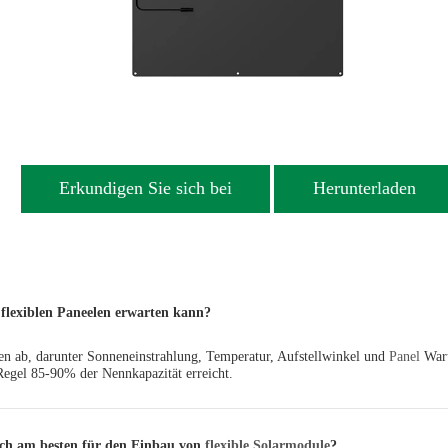
Erkundigen Sie sich bei
Herunterladen
n flexiblen Paneelen erwarten kann?
en ab, darunter Sonneneinstrahlung, Temperatur, Aufstellwinkel und
Panel
Wart
Regel 85-90% der Nennkapazität erreicht.
ich am besten für den Einbau von
flexible Solarmodule
?