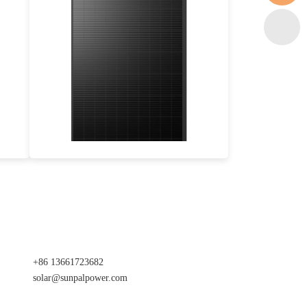
500W
Maximaler Wirkungsgrad: 20.21%
25 Jahre Leistungsgarantie
+86 13661723682
solar@sunpalpower.com