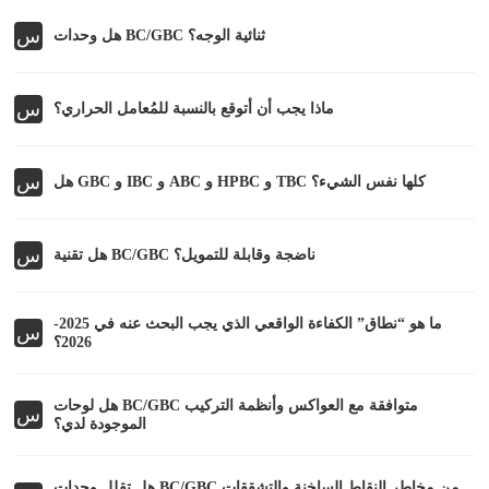
س
هل وحدات BC/GBC ثنائية الوجه؟
س
ماذا يجب أن أتوقع بالنسبة للمُعامل الحراري؟
س
هل GBC و IBC و ABC و HPBC و TBC كلها نفس الشيء؟
س
هل تقنية BC/GBC ناضجة وقابلة للتمويل؟
ما هو “نطاق” الكفاءة الواقعي الذي يجب البحث عنه في 2025-
س
2026؟
هل لوحات BC/GBC متوافقة مع العواكس وأنظمة التركيب
س
الموجودة لدي؟
هل تقلل وحدات BC/GBC من مخاطر النقاط الساخنة والتشققات