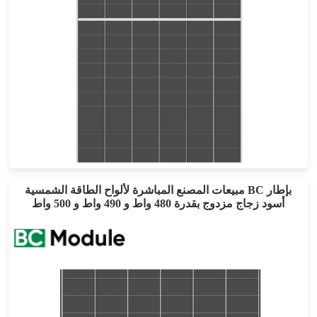
٦٣٥-٦٦٥ واط
القوة القصوى: 24.6%
ضمان المنتج لمدة 15 عامًا وضمان طاقة خطي لمدة 30 عامًا
مبيعات المصنع المباشرة لألواح الطاقة الشمسية BC بإطار
أسود زجاج مزدوج بقدرة 480 واط و 490 واط و 500 واط