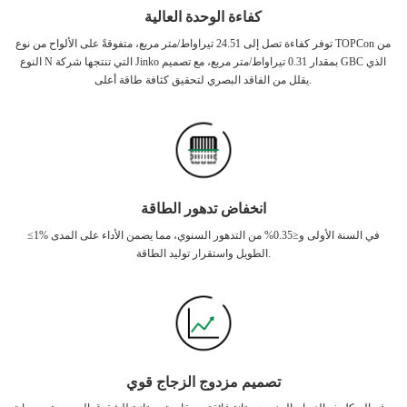
كفاءة الوحدة العالية
توفر كفاءة تصل إلى 24.51 تيراواط/متر مربع، متفوقةً على الألواح من نوع TOPCon من
النوع N التي تنتجها شركة Jinko بمقدار 0.31 تيراواط/متر مربع، مع تصميم GBC الذي
يقلل من الفاقد البصري لتحقيق كثافة طاقة أعلى.
انخفاض تدهور الطاقة
≤1% في السنة الأولى و≤0.35% من التدهور السنوي، مما يضمن الأداء على المدى
الطويل واستقرار توليد الطاقة.
تصميم مزدوج الزجاج قوي