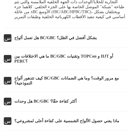
التجارية للخلايا/الوحدات ذات الجهة الخلفية الملامسة والتي تتم
طباعة "شبكة" الموصل الخاصة بها على الجزء الخلفي. كلاهما جزء
من عائلة xBC الأوسع (IBC/ABC/HPBC/TBC)، ويختلفان بشكل
أساسي في كيفية تنفيذ الأقطاب الكهربائية الخلفية وطبقات التمرير.
س
هل تعمل ألواح BC/GBC بشكل أفضل في الظل؟
ما هي الاختلافات بين BC/GBC وتقنيات TOPCon و HJT أو
س
PERC؟
كيف تتدهور ألواح BC/GBC مع مرور الوقت؟ وما هي الضمانات
س
النموذجية؟
س
هل وحدات BC/GBC أكثر كفاءة حقًا؟
س
ماذا يعني حصول الألواح الشمسية على كفاءة أعلى لمشروعي؟