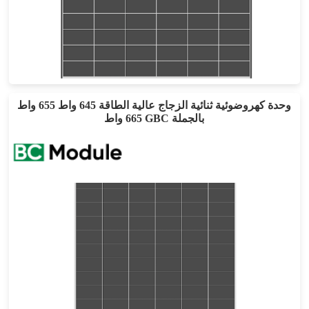
465-485 واط
القوة القصوى: 24.3%
ضمان المنتج لمدة 15 عامًا وضمان طاقة خطي لمدة 30 عامًا
وحدة كهروضوئية ثنائية الزجاج عالية الطاقة 645 واط 655 واط
665 واط GBC بالجملة