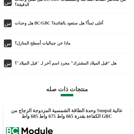
س
الدقيقة؟
س
هل وحدات BC/GBC أغلى ثمناً؟ هل ستعود بالفائدة؟
س
ماذا عن جماليات أسطح المنازل؟
س
هل “قبل الميلاد المشترك” مجرد اسم آخر لـ "قبل الميلاد"؟
منتجات ذات صله
وحدة الطاقة الشمسية المزدوجة الزجاج من Sunpal عالية
الكفاءة بقدرة 665 واط 675 واط 685 واط GBC