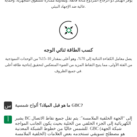
يوفر الهيكل ذو الزجاج المزدوج متانة فائقة، ومقاومة ممتازة للشقوق المجهرية، وحماية
عالية ضد الإجهاد البيئي.
كسب الطاقة ثنائي الوجه
يصل معامل الكفاءة الثنائية إلى 70%، وهو أعلى بمقدار 10–15% من الوحدات النموذجية
من الفئة الأولى، مما يتيح التقاط المزيد من الضوء المنعكس لتحقيق إنتاجية طاقة أعلى
في جميع الظروف.
س
?
ألواح شمسية GBC
ما هو قبل الميلاد؟
يشير BC إلى “الجهة الخلفية الملامسة”: يتم نقل جميع نقاط الاتصال
أ
الكهربائية إلى الجزء الخلفي من الخلية بحيث يكون الجانب المواجه
للشمس خاليًا من خطوط الشبكة المعدنية. GBC (شبكة الجهة
الخلفية الملامسة) هو مصطلح تسويقي تستخدمه بعض العلامات