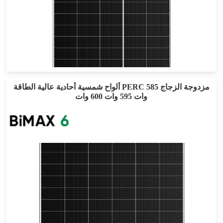
535-560 واط
أقصى تأثير: 21.44%
ضمان الطاقة لمدة 30 عامًا
ألواح شمسية أحادية عالية الطاقة PERC مزدوجة الزجاج 585
وات 595 وات 600 وات