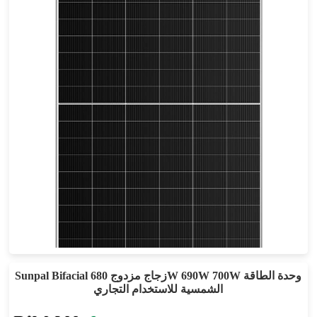
660-685 واط
أقصى تأثير: 22.06%
ضمان الطاقة لمدة 30 عامًا
Sunpal Bifacial زجاج مزدوج 680W 690W 700W وحدة الطاقة
الشمسية للاستخدام التجاري