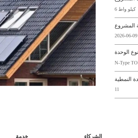
6 كيلو واط
ة المشروع
2026-06-09
وع الوحدة
ة النمطية
11
الشركاء
خدمة