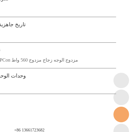
تاريخ جاهزي
ن
N-Type TOPCon مزدوج الوجه زجاج مزدوج 560 واط
وحدات الوحد
+86 13661723682