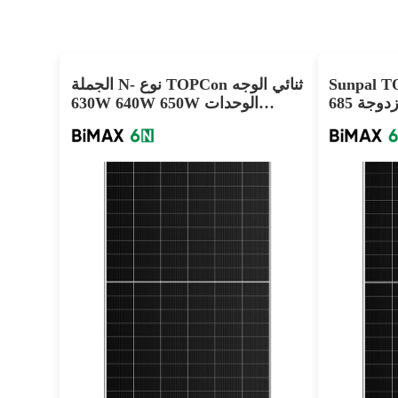
 ثنائي الوجه لوحة
الجملة N- نوع TOPCon ثنائي الوجه
شمسية زجاجية مزدوجة 685W
630W 640W 650W الوحدات
الشمسية
620-650 واط
أقصى تأثير: 22.95%
ضمان الطاقة لمدة 30 عامًا