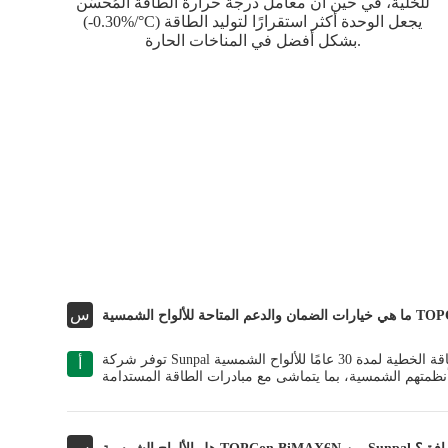
للخلية، في حين أن معامل درجة حرارة الطاقة المُحسّن
(-0.30%/°C) يجعل الوحدة أكثر استقرارًا لتوليد الطاقة
بشكل أفضل في المناخات الحارة.
س
توفر شركة Sunpal تغطية واسعة النطاق، بما في ذلك ضمان المواد لمدة 25 عامًا وضمان إنتاج الطاقة الخطية لمدة 30 عامًا للألواح الشمسية TOPCon BiMAX6N. بالإضافة إلى ذلك، يستفيد العملاء من دعم العملاء
أ
س
يع المرافق؟