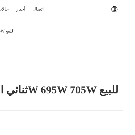
اتصال
أخبار
حالا
SUNPAL TOPCON ثنائي الوجه لوحة شمسية زجاجية مزدوجة 685W 695W 705W للبيع
Sunpal TOPCon ثنائي الوجه لوحة شمسية زجاجية مزدوجة 685W 695W 705W للبيع