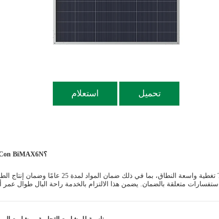
تحميل
استعلام
ما هي خيارات الضمان والدعم المتاحة للألواح الشمسية TOPCon BiMAX6N؟
هل الألواح الشمسية TOPCon BiMAX6N من Sunpal مناسبة للمشاريع التجارية ومشار