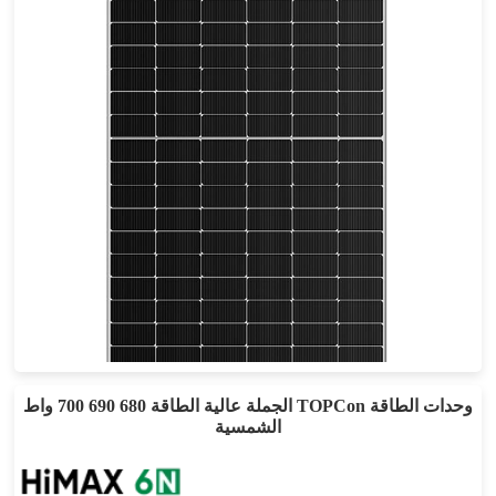
555-585 واط
أقصى تأثير: 22.64%
ضمان الطاقة لمدة 30 عامًا
الجملة عالية الطاقة 680 690 700 واط TOPCon وحدات الطاقة
الشمسية