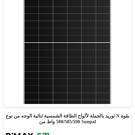
620-650 واط
أقصى تأثير: 22.95%
ضمان الطاقة لمدة 30 عامًا
توريد بالجملة لألواح الطاقة الشمسية ثنائية الوجه من نوع N بقوة
580/585/590 واط من Sunpal