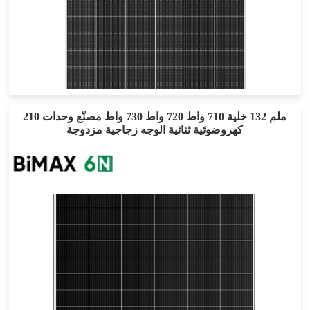
610-630 واط
القوة القصوى: 23.3%
ضمان مواد لمدة 25 عامًا، ضمان طاقة لمدة 30 عامًا
210 ملم 132 خلية 710 واط 720 واط 730 واط مصنّع وحدات
كهروضوئية ثنائية الوجه زجاجية مزدوجة