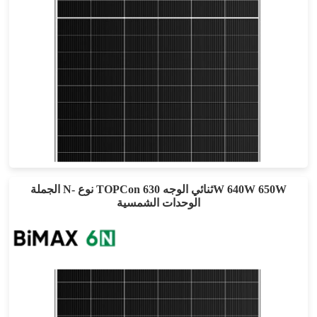
610-640 واط
أقصى تأثير: 22.9
ضمان الطاقة لمدة 30 عامًا
الجملة N- نوع TOPCon ثنائي الوجه 630W 640W 650W
الوحدات الشمسية