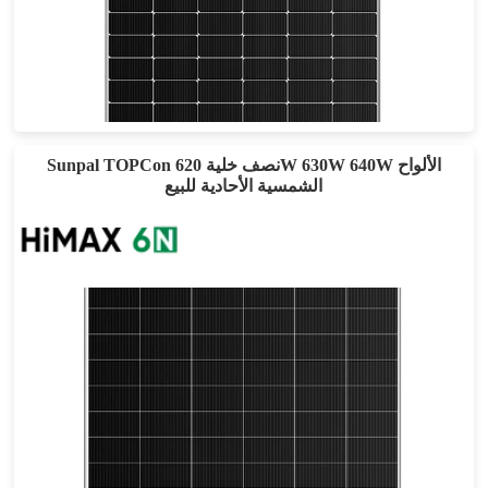
610-640 واط
أقصى تأثير: 22.90%
ضمان الطاقة لمدة 30 عامًا
Sunpal TOPCon نصف خلية 620W 630W 640W الألواح
الشمسية الأحادية للبيع